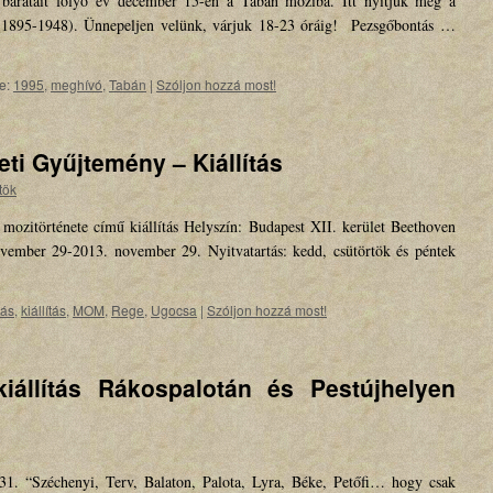
 barátait folyó év december 15-én a Tabán moziba. Itt nyitjuk meg a
t (1895-1948). Ünnepeljen velünk, várjuk 18-23 óráig! Pezsgőbontás …
e:
1995
,
meghívó
,
Tabán
|
Szóljon hozzá most!
eti Gyűjtemény – Kiállítás
tök
ozitörténete című kiállítás Helyszín: Budapest XII. kerület Beethoven
november 29-2013. november 29. Nyitvatartás: kedd, csütörtök és péntek
tás
,
kiállítás
,
MOM
,
Rege
,
Ugocsa
|
Szóljon hozzá most!
kiállítás Rákospalotán és Pestújhelyen
1. “Széchenyi, Terv, Balaton, Palota, Lyra, Béke, Petőfi… hogy csak