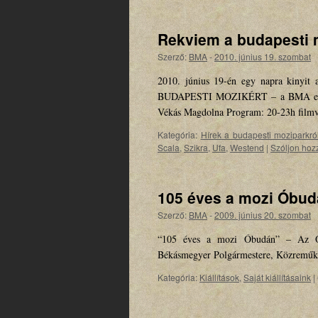
Rekviem a budapesti 
Szerző:
BMA
-
2010. június 19. szombat
2010. június 19-én egy napra kinyi
BUDAPESTI MOZIKÉRT – a BMA egynapos
Vékás Magdolna Program: 20-23h filmv
Kategória:
Hírek a budapesti moziparkró
Scala
,
Szikra
,
Ufa
,
Westend
|
Szóljon hoz
105 éves a mozi Óbu
Szerző:
BMA
-
2009. június 20. szombat
“105 éves a mozi Óbudán” – Az Óbu
Békásmegyer Polgármestere, Közreműk
Kategória:
Kiállítások
,
Saját kiállításaink
|