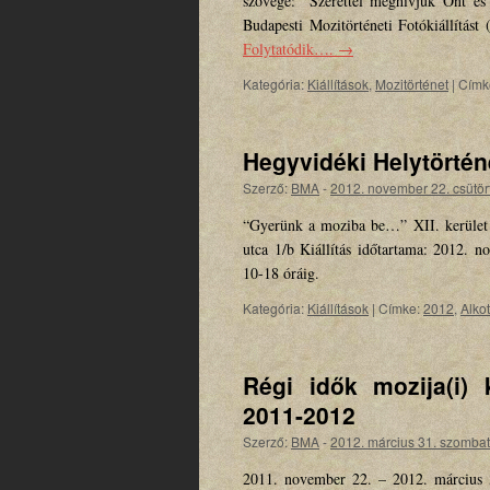
szövege: “Szerettel meghívjuk Önt és
Budapesti Mozitörténeti Fotókiállítás
Folytatódik….
→
Kategória:
Kiállítások
,
Mozitörténet
|
Címk
Hegyvidéki Helytörtén
Szerző:
BMA
-
2012. november 22. csütör
“Gyerünk a moziba be…” XII. kerület m
utca 1/b Kiállítás időtartama: 2012. 
10-18 óráig.
Kategória:
Kiállítások
|
Címke:
2012
,
Alko
Régi idők mozija(i) 
2011-2012
Szerző:
BMA
-
2012. március 31. szombat
2011. november 22. – 2012. március 3