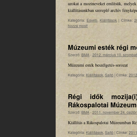
azokat a mozineveket említsük, melyek
kiállításunkban szereplő archív fényké
Kategória:
Egyéb
,
Kiállítások
|
Címke:
2
hozzá most!
Múzeumi esték régi m
Szerző:
BMA
-
2012. március 10. szombat
Múzeumi esték beszélgetés-sorozat
Kategória:
Kiállítások
,
Sajtó
|
Címke:
201
Régi idők mozija(
Rákospalotai Múzeum
Szerző:
BMA
-
2011. november 24. csütör
Kiállítás a Rákospalotai Múzeumban Rég
Kategória:
Kiállítások
,
Sajtó
|
Címke:
201