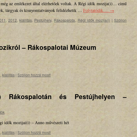
 még az emlékezet által elérhetőek voltak. A Régi idők mozija(i)… című
pek, tárgyak és kisnyomtatványok felidézhetik …
Folytatódik….
→
011
,
2012
,
kiállítás
,
Pestújhely
,
Rákospalota
,
Régi idők mozija(i)
|
Szóljon
ozikról – Rákospalotai Múzeum
2
,
kiállítás
|
Szóljon hozzá most!
i) Rákospalotán és Pestújhelyen –
tök
i idők mozijai(i) – Anno művészeti hét
1
,
kiállítás
|
Szóljon hozzá most!