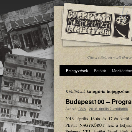
Célunk a fővárosi mozik történ
Bejegyzések
Fotótár
Mozitörténe
Kiállítások
kategória bejegyzései
Budapest100 – Progr
Szerző:
BMA
-
2016. április 7. csütörtök
2016. április 16-án és 17-én kerül
PESTI NAGYKÖRÚT lesz a helyszíne,
Budapest VIII. kerület József kör