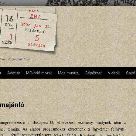
etének dokumentálása.
t
Adattár
Működő mozik
Mozimustra
Gépészet
Videók
Sajtó
amajánló
 megrendezésre a Budapest100 elnevezésű esemény, melynek idén a
 témája. Az alábbi programokra szeretnénk a figyelmet felhívni:
út 63. – ÉPÜLETTÖRTÉNETI KIÁLLÍTÁS. Részletek itt olvashatóak.