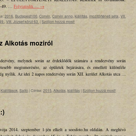
43-49. …
Folytatódik….
→
e:
2016
,
Budapest100
,
Corvin
,
Corvin anno
,
kiállítás
,
mozitörténeti séta
,
VII.
49.
,
VIII. József körút 63.
|
Szóljon hozzá most!
az Alkotás moziról
ndezvény, melynek során az érdeklődők számára a rendezvény során
etesebb megismerésére, az épületek bejárására, és emellett különféle
ség nyílik. Az idei 2 napos rendezvény során XII. kerület Alkotás utca …
,
Kiállítások
,
Sajtó
|
Címke:
2015
,
Alkotás
,
kiállítás
|
Szóljon hozzá most!
:)
ívója 2014. szeptember 1-jén elkelt a soosfoto.hu oldalán. A meghívó