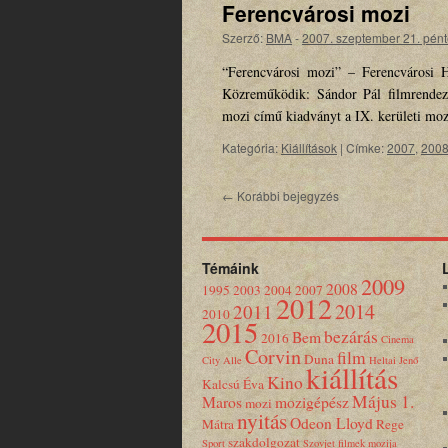
Ferencvárosi mozi
Szerző:
BMA
-
2007. szeptember 21. pén
“Ferencvárosi mozi” – Ferencvárosi H
Közreműködik: Sándor Pál filmrendez
mozi című kiadványt a IX. kerületi moz
Kategória:
Kiállítások
|
Címke:
2007
,
200
←
Korábbi bejegyzés
Témáink
2009
2008
1995
2003
2004
2007
2012
2014
2011
2010
2015
bezárás
Bem
2016
Cinema
Corvin
film
Duna
City Alle
Heltai Jenő
kiállítás
Kino
Kalcsú Éva
Május 1.
Maros
mozigépész
mozi
nyitás
Odeon Lloyd
Mátra
Rege
szakdolgozat
Sport
Szovjet filmek mozija