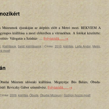
mozikért
t a Múzeumok éjszakáján az átépítés előtt a Metró mozi. REKVIEM A
 kiállítása a mozi előterében a vitrinekben. A fotókat készítette:
etítés- Válogatás a Színház- …
Folytatódik….
→
l
,
Kiállítások
,
Saját kiállításaink
|
Címke:
2010
,
kiállítás
,
Lajta Andor
,
Metro
,
zá most!
dán
dai Múzeum időszaki kiállítása. Megnyitja: Bús Balázs, Óbuda-
ödő: Reviczky Gábor színművész.
Folytatódik….
→
Címke:
2009
,
kiállítás
,
Óbuda
,
Óbudai Múzeum
|
Szóljon hozzá most!