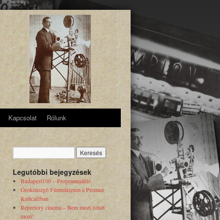
Kapcsolat
Rólunk
Legutóbbi bejegyzések
Budapest100 – Programajánló
Örökmozgó Filmmúzeum a Premier
Kultcaféban
Repertory cinema – Bem mozi ismét
mozi!