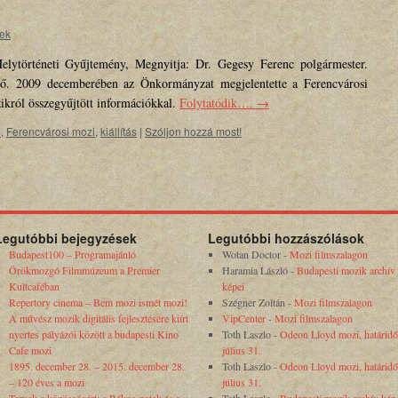
tek
elytörténeti Gyűjtemény, Megnyitja: Dr. Gegesy Ferenc polgármester.
ő. 2009 decemberében az Önkormányzat megjelentette a Ferencvárosi
ikról összegyűjtött információkkal.
Folytatódik….
→
8
,
Ferencvárosi mozi
,
kiállítás
|
Szóljon hozzá most!
Legutóbbi bejegyzések
Legutóbbi hozzászólások
Budapest100 – Programajánló
Wotan Doctor
-
Mozi filmszalagon
Örökmozgó Filmmúzeum a Premier
Haramia László
-
Budapesti mozik archív
Kultcaféban
képei
Repertory cinema – Bem mozi ismét mozi!
Szégner Zoltán
-
Mozi filmszalagon
A művész mozik digitális fejlesztésére kiírt
VipCenter
-
Mozi filmszalagon
nyertes pályázói között a budapesti Kino
Toth Laszlo
-
Odeon Lloyd mozi, határidő
Cafe mozi
július 31.
1895. december 28. – 2015. december 28.
Toth Laszlo
-
Odeon Lloyd mozi, határidő
– 120 éves a mozi
július 31.