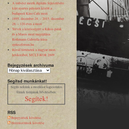
A művész mozik digitális fejlesztésére
kiírt nyertes pályázói között a
budapesti Kino Cafe mozi
1895. december 28. – 2015. december
28. – 120 éves a mozi
Tervek a közösségért: a Rákos-patak
és a Maros mozi megújítása-
Rothmann Gabriella írása-
epiteszforum.hu
Rövid történetek a magyar mozi
hőskorából, MÚLT-KOR 2009
Bejegyzések archívuma
Segítsd munkánkat!
Segíts nekünk a mozikkal kapcsolatos
filmek listájának bővítésében:
Segítek!
RSS
Bejegyzések követése
Hozzászólások követése