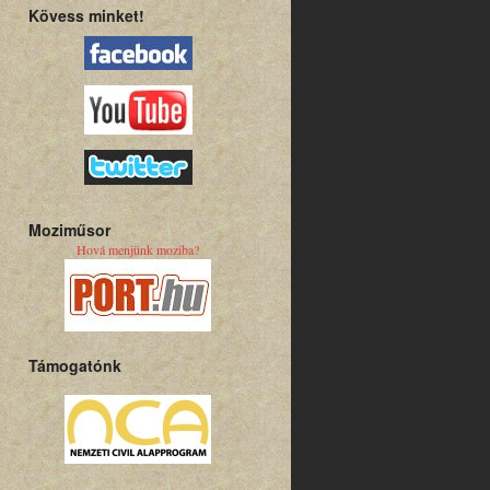
Kövess minket!
Moziműsor
Hová menjünk moziba?
Támogatónk