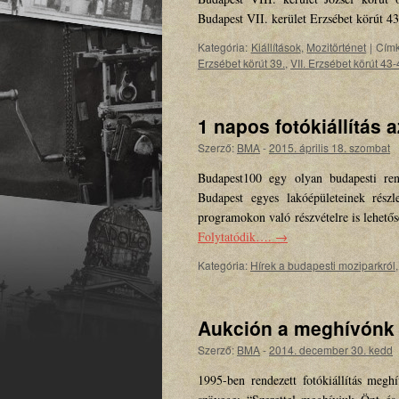
Budapest VII. kerület Erzsébet körút 
Kategória:
Kiállítások
,
Mozitörténet
|
Címk
Erzsébet körút 39.
,
VII. Erzsébet körút 43-
1 napos fotókiállítás 
Szerző:
BMA
-
2015. április 18. szombat
Budapest100 egy olyan budapesti re
Budapest egyes lakóépületeinek részl
programokon való részvételre is lehető
Folytatódik….
→
Kategória:
Hírek a budapesti moziparkról
Aukción a meghívónk 
Szerző:
BMA
-
2014. december 30. kedd
1995-ben rendezett fotókiállítás megh