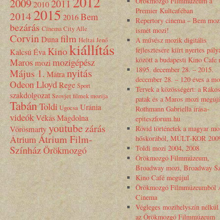
2012
2009
Örökmozgó Filmmúzeum a
2011
2010
2015
Premier Kultcaféban
2014
Bem
2016
Repertory cinema – Bem moz
bezárás
Cinema City Alle
ismét mozi!
Corvin
film
Duna
Heltai Jenő
A művész mozik digitális
kiállítás
Kino
fejlesztésére kiírt nyertes pály
Kalcsú Éva
között a budapesti Kino Cafe
Maros
mozigépész
mozi
1895. december 28. – 2015.
nyitás
Május 1.
Mátra
december 28. – 120 éves a mo
Odeon Lloyd
Rege
Sport
Tervek a közösségért: a Rákos
szakdolgozat
Szovjet filmek mozija
patak és a Maros mozi megújí
Tabán
Toldi
Uránia
Ugocsa
Rothmann Gabriella írása-
videók
Vékás Magdolna
epiteszforum.hu
youtube
zárás
Vörösmarty
Rövid történetek a magyar mo
Átrium Film-
Átrium
hőskorából, MÚLT-KOR 200
Színház
Toldi mozi 2004, 2008
Örökmozgó
Örökmozgó Filmmúzeum,
Broadway mozi, Broadway Sz
Kino Café megújul
Örökmozgó Filmmúzeumból 
Cinema
Végleges mozihelyszín nélkül
az Örökmozgó Filmmúzeum