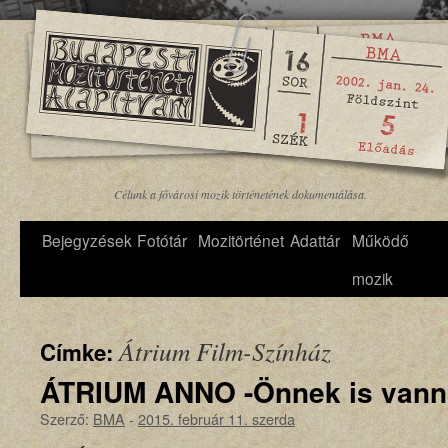
Célunk a fővárosi mozik történetének dokumentálása.
Bejegyzések
Fotótár
Mozitörténet
Adattár
Működő
mozik
Átrium Film-Színház
Címke:
ÁTRIUM ANNO -Önnek is vann
Szerző:
BMA
-
2015. február 11. szerda