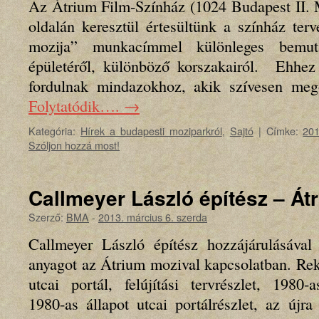
Az Átrium Film-Színház (1024 Budapest II. 
oldalán keresztül értesültünk a színház ter
mozija” munkacímmel különleges bemut
épületéről, különböző korszakairól. Ehhez 
fordulnak mindazokhoz, akik szívesen me
Folytatódik….
→
Kategória:
Hírek a budapesti moziparkról
,
Sajtó
|
Címke:
20
Szóljon hozzá most!
Callmeyer László építész – Át
Szerző:
BMA
-
2013. március 6. szerda
Callmeyer László építész hozzájárulásával
anyagot az Átrium mozival kapcsolatban. Rek
utcai portál, felújítási tervrészlet, 1980-
1980-as állapot utcai portálrészlet, az újra 