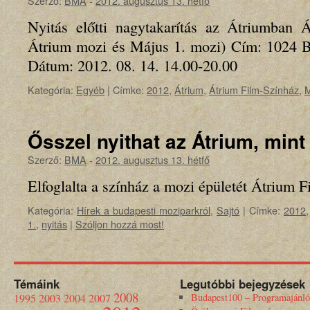
Szerző:
BMA
-
2012. augusztus 13. hétfő
Nyitás előtti nagytakarítás az Átriumban Á
Átrium mozi és Május 1. mozi) Cím: 1024 Bu
Dátum: 2012. 08. 14. 14.00-20.00
Kategória:
Egyéb
|
Címke:
2012
,
Átrium
,
Átrium Film-Színház
,
M
Ősszel nyithat az Átrium, mint
Szerző:
BMA
-
2012. augusztus 13. hétfő
Elfoglalta a színház a mozi épületét Átrium
Kategória:
Hírek a budapesti moziparkról
,
Sajtó
|
Címke:
2012
1.
,
nyitás
|
Szóljon hozzá most!
Témáink
Legutóbbi bejegyzések
2008
1995
2003
2004
2007
Budapest100 – Programajánló