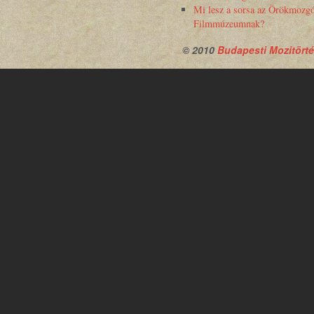
Mi lesz a sorsa az Örökmozg
Filmmúzeumnak?
© 2010
Budapesti Mozitörté