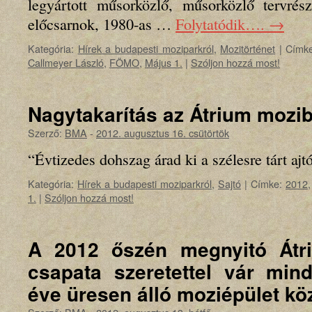
legyártott műsorközlő, műsorközlő tervrész
előcsarnok, 1980-as …
Folytatódik….
→
Kategória:
Hírek a budapesti moziparkról
,
Mozitörténet
|
Címke
Callmeyer László
,
FÖMO
,
Május 1.
|
Szóljon hozzá most!
Nagytakarítás az Átrium mozi
Szerző:
BMA
-
2012. augusztus 16. csütörtök
“Évtizedes dohszag árad ki a szélesre tárt ajt
Kategória:
Hírek a budapesti moziparkról
,
Sajtó
|
Címke:
2012
1.
|
Szóljon hozzá most!
A 2012 őszén megnyitó Átri
csapata szeretettel vár mind
éve üresen álló moziépület kö