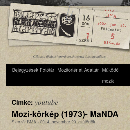
Célunk a fővárosi mozik történetének dokumentálása.
Bejegyzések
Fotótár
Mozitörténet
Adattár
Működő
mozik
youtube
Címke:
Mozi-körkép (1973)- MaNDA
Szerző:
BMA
-
2014. november 20. csütörtök