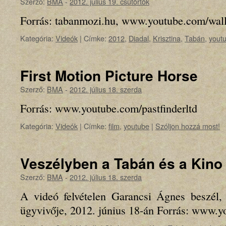
Szerző:
BMA
-
2012. július 19. csütörtök
Forrás: tabanmozi.hu, www.youtube.com/wal
Kategória:
Videók
|
Címke:
2012
,
Diadal
,
Krisztina
,
Tabán
,
yout
First Motion Picture Horse
Szerző:
BMA
-
2012. július 18. szerda
Forrás: www.youtube.com/pastfinderltd
Kategória:
Videók
|
Címke:
film
,
youtube
|
Szóljon hozzá most!
Veszélyben a Tabán és a Kino
Szerző:
BMA
-
2012. július 18. szerda
A videó felvételen Garancsi Ágnes beszél
ügyvivője, 2012. június 18-án Forrás: www.