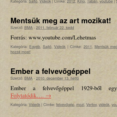
Kategória:
Sajtó
,
Videók
|
Címke:
2012
,
Kino
,
Tabán
,
youtube
|
Mentsük meg az art mozikat!
Szerző:
BMA
-
2011. február 22. kedd
Forrás: www.youtube.com/Lehetmas
Kategória:
Egyéb
,
Sajtó
,
Videók
|
Címke:
2011
,
Mentsük meg 
hozzá most!
Ember a felvevőgéppel
Szerző:
BMA
-
2010. december 13. hétfő
Ember a felvevőgéppel 1929-ből egy
Folytatódik….
→
Kategória:
Videók
|
Címke:
felvevőgép
,
mozi
,
Vertov
,
videók
,
yo