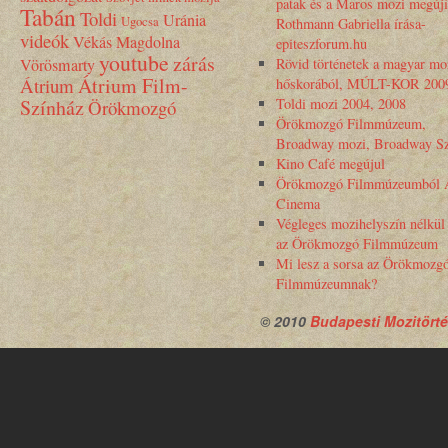
patak és a Maros mozi megújí
Tabán
Toldi
Uránia
Ugocsa
Rothmann Gabriella írása-
videók
Vékás Magdolna
epiteszforum.hu
youtube
zárás
Vörösmarty
Rövid történetek a magyar mo
Átrium Film-
Átrium
hőskorából, MÚLT-KOR 200
Színház
Toldi mozi 2004, 2008
Örökmozgó
Örökmozgó Filmmúzeum,
Broadway mozi, Broadway Sz
Kino Café megújul
Örökmozgó Filmmúzeumból 
Cinema
Végleges mozihelyszín nélkül
az Örökmozgó Filmmúzeum
Mi lesz a sorsa az Örökmozg
Filmmúzeumnak?
© 2010
Budapesti Mozitörté