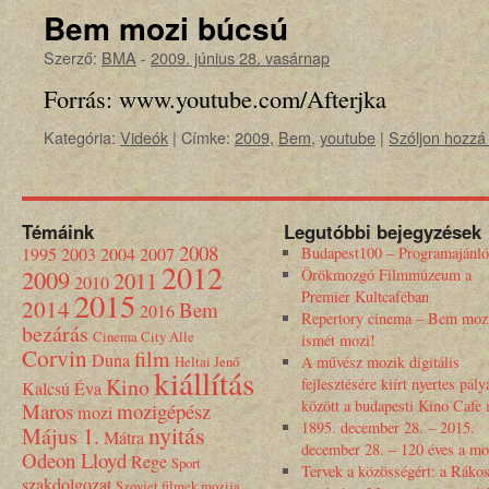
Bem mozi búcsú
Szerző:
BMA
-
2009. június 28. vasárnap
Forrás: www.youtube.com/Afterjka
Kategória:
Videók
|
Címke:
2009
,
Bem
,
youtube
|
Szóljon hozzá
Témáink
Legutóbbi bejegyzések
2008
1995
2003
2004
2007
Budapest100 – Programajánló
2012
2009
Örökmozgó Filmmúzeum a
2011
2010
2015
Premier Kultcaféban
2014
Bem
2016
Repertory cinema – Bem moz
bezárás
Cinema City Alle
ismét mozi!
Corvin
film
Duna
Heltai Jenő
A művész mozik digitális
kiállítás
Kino
fejlesztésére kiírt nyertes pály
Kalcsú Éva
között a budapesti Kino Cafe
Maros
mozigépész
mozi
1895. december 28. – 2015.
nyitás
Május 1.
Mátra
december 28. – 120 éves a mo
Odeon Lloyd
Rege
Sport
Tervek a közösségért: a Rákos
szakdolgozat
Szovjet filmek mozija