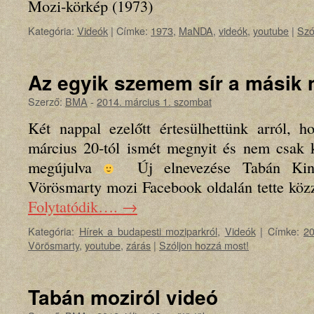
Mozi-körkép (1973)
Kategória:
Videók
|
Címke:
1973
,
MaNDA
,
videók
,
youtube
|
Szó
Az egyik szemem sír a másik
Szerző:
BMA
-
2014. március 1. szombat
Két nappal ezelőtt értesülhettünk arról,
március 20-tól ismét megnyit és nem csak k
megújulva
Új elnevezése Tabán Kino
Vörösmarty mozi Facebook oldalán tette köz
Folytatódik….
→
Kategória:
Hírek a budapesti moziparkról
,
Videók
|
Címke:
2
Vörösmarty
,
youtube
,
zárás
|
Szóljon hozzá most!
Tabán moziról videó