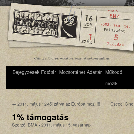
Célunk a fővárosi mozik történetének dokumentálása.
Bejegyzések
Fotótár
Mozitörténet
Adattár
Működő
mozik
←
2011. május 12-től zárva az Európa mozi !!!
Csepel Cine
1% támogatás
Szerző:
BMA
-
2011. május 15. vasárnap