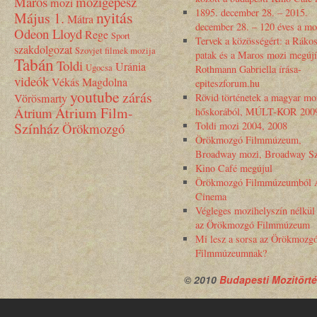
Maros
mozigépész
mozi
1895. december 28. – 2015.
nyitás
Május 1.
Mátra
december 28. – 120 éves a mo
Odeon Lloyd
Rege
Sport
Tervek a közösségért: a Rákos
szakdolgozat
Szovjet filmek mozija
patak és a Maros mozi megújí
Tabán
Toldi
Uránia
Ugocsa
Rothmann Gabriella írása-
videók
Vékás Magdolna
epiteszforum.hu
youtube
zárás
Vörösmarty
Rövid történetek a magyar mo
Átrium Film-
Átrium
hőskorából, MÚLT-KOR 200
Színház
Toldi mozi 2004, 2008
Örökmozgó
Örökmozgó Filmmúzeum,
Broadway mozi, Broadway Sz
Kino Café megújul
Örökmozgó Filmmúzeumból 
Cinema
Végleges mozihelyszín nélkül
az Örökmozgó Filmmúzeum
Mi lesz a sorsa az Örökmozg
Filmmúzeumnak?
© 2010
Budapesti Mozitörté