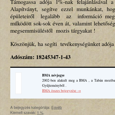
Támogassa adója 1%-nak felajánlásával a 
Alapítványt, segítve ezzel munkánkat, ho
épületeiről legalább az információ meg
működött sok-sok éven át, valamint lehetős
megsemmisüléstől mozis tárgyakat !
Köszönjük, ha segíti tevékenységünket adója 
Adószám: 18245347-1-43
BMA névjegye
2002-ben alakult meg a BMA , a Tabán moziban
Gyűjteményből .
BMA összes bejegyzése
→
A bejegyzés kategóriája:
Egyéb
Kiemelt szavak:
1 %
.