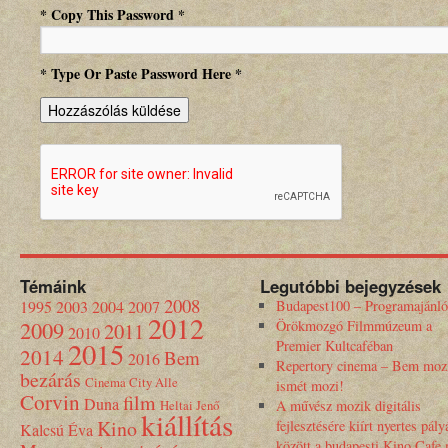
* Copy This Password *
* Type Or Paste Password Here *
Témáink
Legutóbbi bejegyzések
2008
1995
2003
2004
2007
Budapest100 – Programajánló
2012
2009
Örökmozgó Filmmúzeum a
2011
2010
2015
Premier Kultcaféban
2014
Bem
2016
Repertory cinema – Bem moz
bezárás
Cinema City Alle
ismét mozi!
Corvin
film
Duna
Heltai Jenő
A művész mozik digitális
kiállítás
Kino
fejlesztésére kiírt nyertes pály
Kalcsú Éva
között a budapesti Kino Cafe