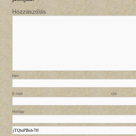
Hozzászólás
N
E-mail
Honlap