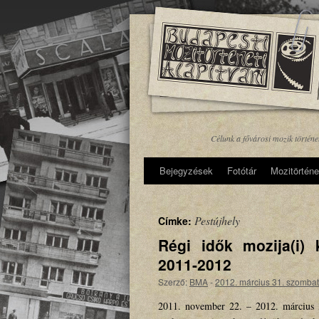
Célunk a fővárosi mozik történ
Bejegyzések
Fotótár
Mozitörténe
Pestújhely
Címke:
Régi idők mozija(i) 
2011-2012
Szerző:
BMA
-
2012. március 31. szombat
2011. november 22. – 2012. március 3