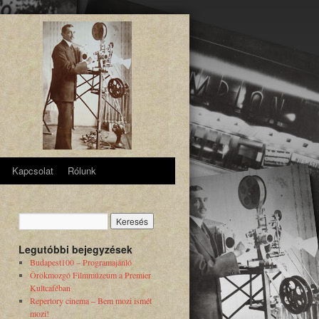
Kapcsolat
Rólunk
Legutóbbi bejegyzések
Budapest100 – Programajánló
Örökmozgó Filmmúzeum a Premier
Kultcaféban
Repertory cinema – Bem mozi ismét
mozi!