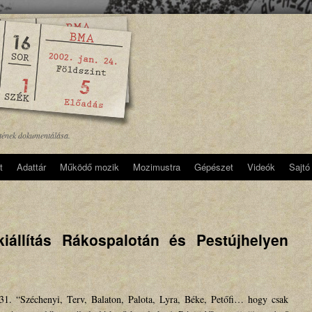
etének dokumentálása.
t
Adattár
Működő mozik
Mozimustra
Gépészet
Videók
Sajtó
kiállítás Rákospalotán és Pestújhelyen
1. “Széchenyi, Terv, Balaton, Palota, Lyra, Béke, Petőfi… hogy csak