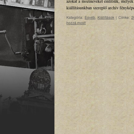
azokat a mozineveket említsük, melyek
kiállításunkban szereplő archív fényké
Kategória:
Egyéb
,
Kiállítások
|
Címke:
2
hozzá most!