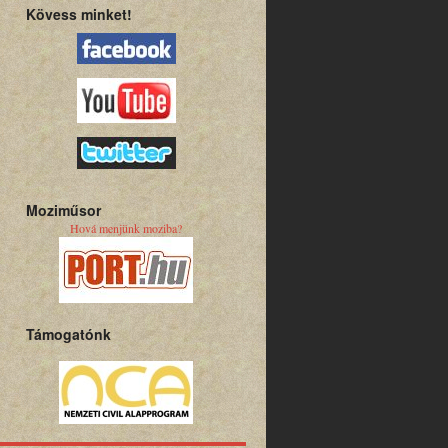
Kövess minket!
Moziműsor
Hová menjünk moziba?
Támogatónk