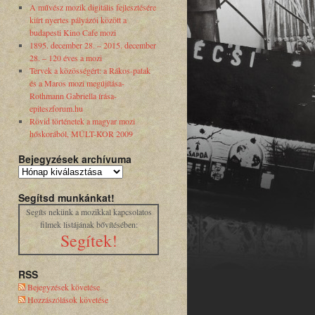
A művész mozik digitális fejlesztésére
kiírt nyertes pályázói között a
budapesti Kino Cafe mozi
1895. december 28. – 2015. december
28. – 120 éves a mozi
Tervek a közösségért: a Rákos-patak
és a Maros mozi megújítása-
Rothmann Gabriella írása-
epiteszforum.hu
Rövid történetek a magyar mozi
hőskorából, MÚLT-KOR 2009
Bejegyzések archívuma
Segítsd munkánkat!
Segíts nekünk a mozikkal kapcsolatos
filmek listájának bővítésében:
Segítek!
RSS
Bejegyzések követése
Hozzászólások követése