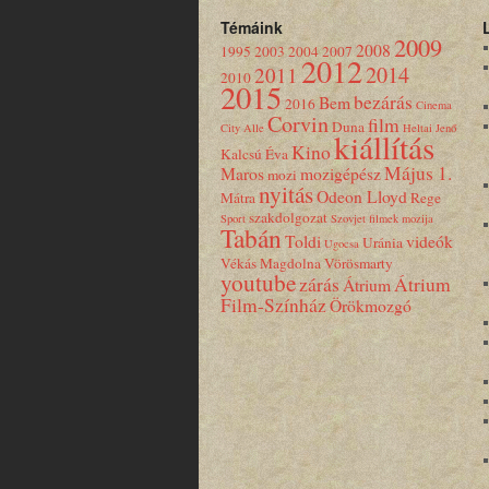
Témáink
2009
2008
1995
2003
2004
2007
2012
2014
2011
2010
2015
bezárás
Bem
2016
Cinema
Corvin
film
Duna
City Alle
Heltai Jenő
kiállítás
Kino
Kalcsú Éva
Május 1.
Maros
mozigépész
mozi
nyitás
Odeon Lloyd
Mátra
Rege
szakdolgozat
Sport
Szovjet filmek mozija
Tabán
Toldi
videók
Uránia
Ugocsa
Vékás Magdolna
Vörösmarty
youtube
zárás
Átrium
Átrium
Film-Színház
Örökmozgó