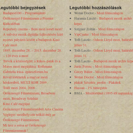
Legutóbbi bejegyzések
Legutóbbi hozzászólások
Budapest100 – Programajánló
Wotan Doctor
-
Mozi filmszalagon
Örökmozgó Filmmúzeum a Premier
Haramia László
-
Budapesti mozik archív
Kultcaféban
képei
Repertory cinema – Bem mozi ismét mozi!
Szégner Zoltán
-
Mozi filmszalagon
A művész mozik digitális fejlesztésére kiírt
VipCenter
-
Mozi filmszalagon
nyertes pályázói között a budapesti Kino
Toth Laszlo
-
Odeon Lloyd mozi, határidő
Cafe mozi
július 31.
1895. december 28. – 2015. december 28.
Toth Laszlo
-
Odeon Lloyd mozi, határidő
– 120 éves a mozi
július 31.
Tervek a közösségért: a Rákos-patak és a
Toth Laszlo
-
Budapesti mozik archív kép
Maros mozi megújítása- Rothmann
Jurás Ferenc
-
Mozi filmszalagon
Gabriella írása- epiteszforum.hu
Géczy Bálint
-
Mozi filmszalagon
Rövid történetek a magyar mozi
Wotan Doctor
-
Mozi filmszalagon
hőskorából, MÚLT-KOR 2009
plakát_készítés_profin
-
Plakátok
Toldi mozi 2004, 2008
Hassan
-
1% támogatás
Örökmozgó Filmmúzeum, Broadway
BMA
-
Mozitörténet (1895-től napjainkig
mozi, Broadway Színház
Kino Café megújul
Örökmozgó Filmmúzeumból Art+ Cinema
Végleges mozihelyszín nélkül még az
Örökmozgó Filmmúzeum
Mi lesz a sorsa az Örökmozgó
Filmmúzeumnak?