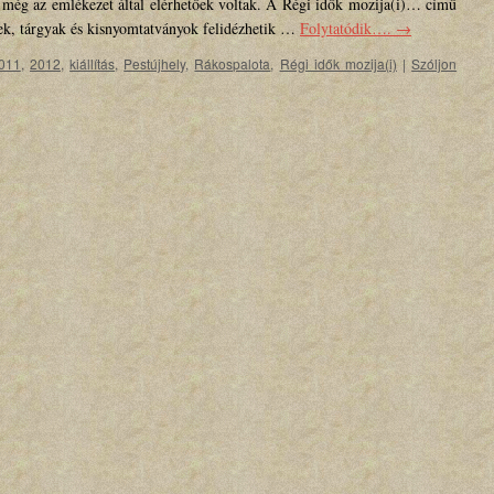
 még az emlékezet által elérhetőek voltak. A Régi idők mozija(i)… című
pek, tárgyak és kisnyomtatványok felidézhetik …
Folytatódik….
→
011
,
2012
,
kiállítás
,
Pestújhely
,
Rákospalota
,
Régi idők mozija(i)
|
Szóljon