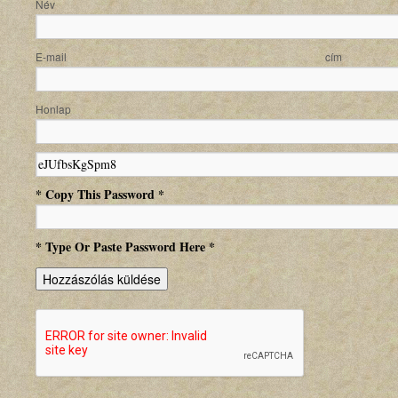
N
E-mail
Honlap
* Copy This Password *
* Type Or Paste Password Here *