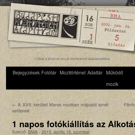
Célunk a fővárosi mozik történetének dokumentálása.
Bejegyzések
Fotótár
Mozitörténet
Adattár
Működő
mozik
←
A XVII. kerületi Maros moziban májustól ismét
Filmh
vetítenek
1 napos fotókiállítás az Alkot
Szerző:
BMA
-
2015. április 18. szombat