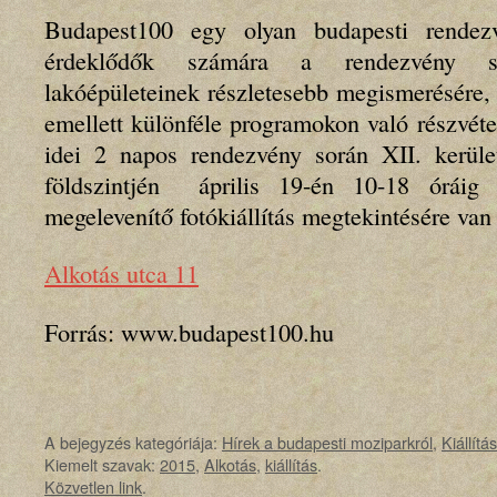
Budapest100 egy olyan budapesti rendez
érdeklődők számára a rendezvény s
lakóépületeinek részletesebb megismerésére, 
emellett különféle programokon való részvétel
idei 2 napos rendezvény során XII. kerül
földszintjén április 19-én 10-18 óráig
megelevenítő fotókiállítás megtekintésére van
Alkotás utca 11
Forrás: www.budapest100.hu
A bejegyzés kategóriája:
Hírek a budapesti moziparkról
,
Kiállítá
Kiemelt szavak:
2015
,
Alkotás
,
kiállítás
.
Közvetlen link
.