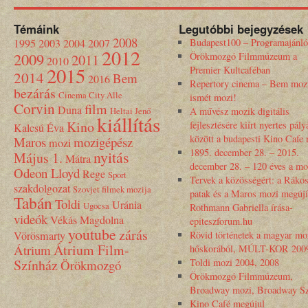
Témáink
Legutóbbi bejegyzések
2008
1995
2003
2004
2007
Budapest100 – Programajánló
2012
2009
Örökmozgó Filmmúzeum a
2011
2010
2015
Premier Kultcaféban
2014
Bem
2016
Repertory cinema – Bem moz
bezárás
Cinema City Alle
ismét mozi!
Corvin
film
Duna
Heltai Jenő
A művész mozik digitális
kiállítás
Kino
fejlesztésére kiírt nyertes pály
Kalcsú Éva
között a budapesti Kino Cafe
Maros
mozigépész
mozi
1895. december 28. – 2015.
nyitás
Május 1.
Mátra
december 28. – 120 éves a mo
Odeon Lloyd
Rege
Sport
Tervek a közösségért: a Rákos
szakdolgozat
Szovjet filmek mozija
patak és a Maros mozi megújí
Tabán
Toldi
Uránia
Ugocsa
Rothmann Gabriella írása-
videók
Vékás Magdolna
epiteszforum.hu
youtube
zárás
Vörösmarty
Rövid történetek a magyar mo
Átrium Film-
Átrium
hőskorából, MÚLT-KOR 200
Színház
Toldi mozi 2004, 2008
Örökmozgó
Örökmozgó Filmmúzeum,
Broadway mozi, Broadway Sz
Kino Café megújul