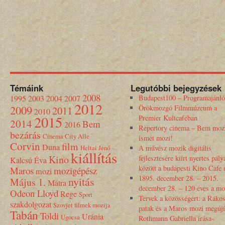
Témáink
Legutóbbi bejegyzések
2008
1995
2003
2004
2007
Budapest100 – Programajánló
2012
2009
Örökmozgó Filmmúzeum a
2011
2010
2015
Premier Kultcaféban
2014
Bem
2016
Repertory cinema – Bem moz
bezárás
Cinema City Alle
ismét mozi!
Corvin
film
Duna
Heltai Jenő
A művész mozik digitális
kiállítás
Kino
fejlesztésére kiírt nyertes pály
Kalcsú Éva
között a budapesti Kino Cafe
Maros
mozigépész
mozi
1895. december 28. – 2015.
nyitás
Május 1.
Mátra
december 28. – 120 éves a mo
Odeon Lloyd
Rege
Sport
Tervek a közösségért: a Rákos
szakdolgozat
Szovjet filmek mozija
patak és a Maros mozi megújí
Tabán
Toldi
Uránia
Ugocsa
Rothmann Gabriella írása-