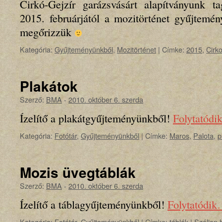
Cirkó-Gejzír garázsvásárt alapítványunk ta
2015. februárjától a mozitörténet gyűjtemén
megőrizzük
Kategória:
Gyűjteményünkből
,
Mozitörténet
|
Címke:
2015
,
Cirko
Plakátok
Szerző:
BMA
-
2010. október 6. szerda
Ízelítő a plakátgyűjteményünkből!
Folytatód
Kategória:
Fotótár
,
Gyűjteményünkből
|
Címke:
Maros
,
Palota
,
p
Mozis üvegtáblák
Szerző:
BMA
-
2010. október 6. szerda
Ízelítő a táblagyűjteményünkből!
Folytatódi
Kategória:
Fotótár
,
Gyűjteményünkből
|
Címke:
táblák
|
Szóljon 