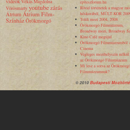
videók
Vékás Magdolna
epiteszforum.hu
youtube
zárás
Vörösmarty
Rövid történetek a magyar mo
Átrium Film-
Átrium
hőskorából, MÚLT-KOR 200
Színház
Toldi mozi 2004, 2008
Örökmozgó
Örökmozgó Filmmúzeum,
Broadway mozi, Broadway Sz
Kino Café megújul
Örökmozgó Filmmúzeumból 
Cinema
Végleges mozihelyszín nélkül
az Örökmozgó Filmmúzeum
Mi lesz a sorsa az Örökmozg
Filmmúzeumnak?
© 2010
Budapesti Mozitörté