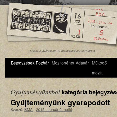
Célunk a fővárosi mozik történetének dokumentálása.
Bejegyzések
Fotótár
Mozitörténet
Adattár
Működő
mozik
Gyűjteményünkből
kategória bejegyzés
Gyűjteményünk gyarapodott
Szerző:
BMA
-
2015. február 2. hétfő