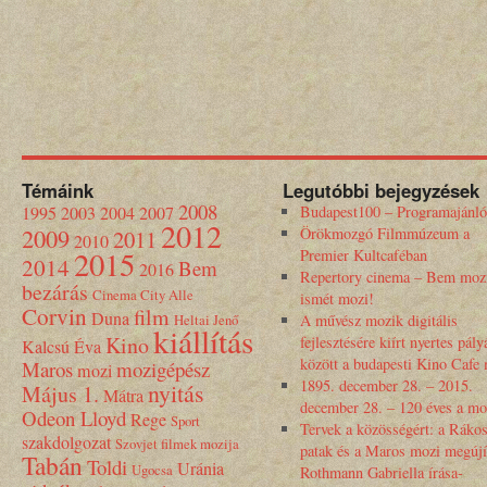
Témáink
Legutóbbi bejegyzések
2008
1995
2003
2004
2007
Budapest100 – Programajánló
2012
2009
Örökmozgó Filmmúzeum a
2011
2010
2015
Premier Kultcaféban
2014
Bem
2016
Repertory cinema – Bem moz
bezárás
Cinema City Alle
ismét mozi!
Corvin
film
Duna
Heltai Jenő
A művész mozik digitális
kiállítás
Kino
fejlesztésére kiírt nyertes pály
Kalcsú Éva
között a budapesti Kino Cafe
Maros
mozigépész
mozi
1895. december 28. – 2015.
nyitás
Május 1.
Mátra
december 28. – 120 éves a mo
Odeon Lloyd
Rege
Sport
Tervek a közösségért: a Rákos
szakdolgozat
Szovjet filmek mozija
patak és a Maros mozi megújí
Tabán
Toldi
Uránia
Ugocsa
Rothmann Gabriella írása-