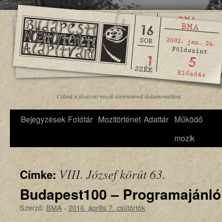
Célunk a fővárosi mozik történetének dokumentálása.
Bejegyzések
Fotótár
Mozitörténet
Adattár
Működő
mozik
VIII. József körút 63.
Címke:
Budapest100 – Programajánló
Szerző:
BMA
-
2016. április 7. csütörtök