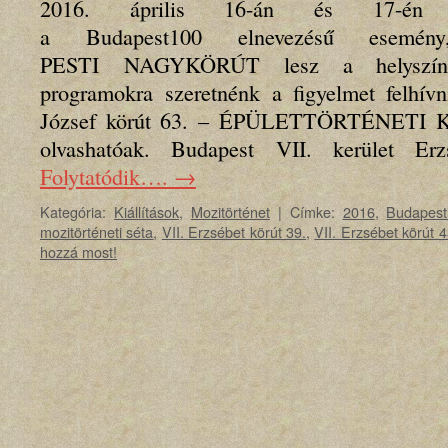
2016. április 16-án és 17-én k
a Budapest100 elnevezésű esemé
PESTI NAGYKÖRÚT lesz a helyszíne
programokra szeretnénk a figyelmet felhívn
József körút 63. – ÉPÜLETTÖRTÉNETI KI
olvashatóak. Budapest VII. kerület E
Folytatódik….
→
Kategória:
Kiállítások
,
Mozitörténet
|
Címke:
2016
,
Budapes
mozitörténeti séta
,
VII. Erzsébet körút 39.
,
VII. Erzsébet körút 4
hozzá most!