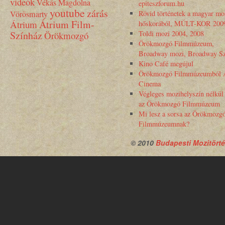
videók
Vékás Magdolna
epiteszforum.hu
youtube
zárás
Vörösmarty
Rövid történetek a magyar mo
Átrium Film-
Átrium
hőskorából, MÚLT-KOR 200
Színház
Toldi mozi 2004, 2008
Örökmozgó
Örökmozgó Filmmúzeum,
Broadway mozi, Broadway Sz
Kino Café megújul
Örökmozgó Filmmúzeumból 
Cinema
Végleges mozihelyszín nélkül
az Örökmozgó Filmmúzeum
Mi lesz a sorsa az Örökmozg
Filmmúzeumnak?
© 2010
Budapesti Mozitörté