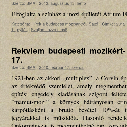
Szerző:
BMA
-
2012. augusztus 13. hétfő
Elfoglalta a színház a mozi épületét Átrium
Kategória:
Hírek a budapesti moziparkról
,
Sajtó
|
Címke:
2012
1.
,
nyitás
|
Szóljon hozzá most!
Rekviem budapesti mozikért- 
17.
Szerző:
BMA
-
2010. február 17. szerda
1921-ben az akkori „multiplex”, a Corvin é
az értékvédő szemlélet, amely megmenthet
építési engedély kiadásának szigorú feltét
”mamut-mozi” a környék hátrányosan érint
kárpótlásként a bruttó bevétel 10%-át 
jegyárakkal is működött. Hasonló rendelk
Önkormányzat is megmenthetné egy korszak 