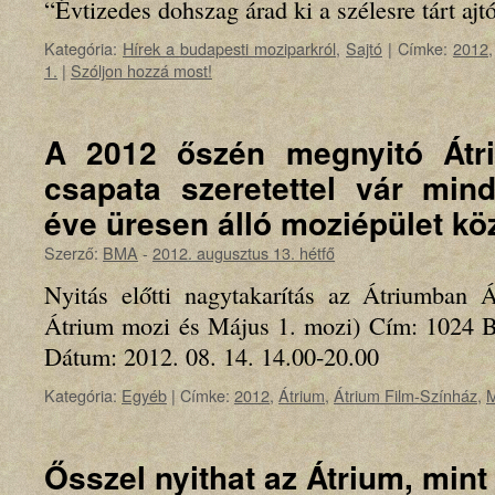
“Évtizedes dohszag árad ki a szélesre tárt ajt
Kategória:
Hírek a budapesti moziparkról
,
Sajtó
|
Címke:
2012
1.
|
Szóljon hozzá most!
A 2012 őszén megnyitó Átri
csapata szeretettel vár mind
éve üresen álló moziépület kö
Szerző:
BMA
-
2012. augusztus 13. hétfő
Nyitás előtti nagytakarítás az Átriumban Á
Átrium mozi és Május 1. mozi) Cím: 1024 Bu
Dátum: 2012. 08. 14. 14.00-20.00
Kategória:
Egyéb
|
Címke:
2012
,
Átrium
,
Átrium Film-Színház
,
M
Ősszel nyithat az Átrium, mint