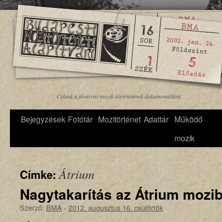
Célunk a fővárosi mozik történetének dokumentálása.
Bejegyzések
Fotótár
Mozitörténet
Adattár
Működő
mozik
Átrium
Címke:
Nagytakarítás az Átrium mozi
Szerző:
BMA
-
2012. augusztus 16. csütörtök