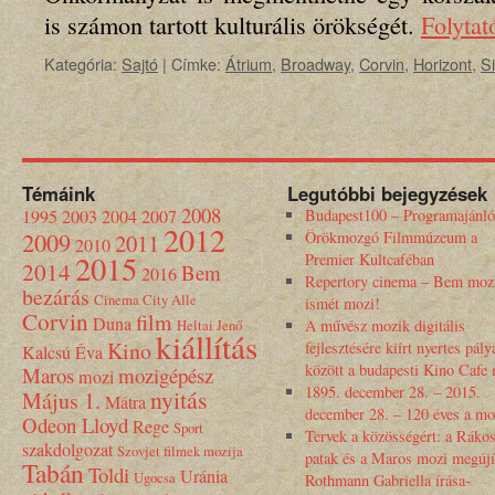
is számon tartott kulturális örökségét.
Folyta
Kategória:
Sajtó
|
Címke:
Átrium
,
Broadway
,
Corvin
,
Horizont
,
S
Témáink
Legutóbbi bejegyzések
2008
1995
2003
2004
2007
Budapest100 – Programajánló
2012
2009
Örökmozgó Filmmúzeum a
2011
2010
2015
Premier Kultcaféban
2014
Bem
2016
Repertory cinema – Bem moz
bezárás
Cinema City Alle
ismét mozi!
Corvin
film
Duna
Heltai Jenő
A művész mozik digitális
kiállítás
Kino
fejlesztésére kiírt nyertes pály
Kalcsú Éva
között a budapesti Kino Cafe
Maros
mozigépész
mozi
1895. december 28. – 2015.
nyitás
Május 1.
Mátra
december 28. – 120 éves a mo
Odeon Lloyd
Rege
Sport
Tervek a közösségért: a Rákos
szakdolgozat
Szovjet filmek mozija
patak és a Maros mozi megújí
Tabán
Toldi
Uránia
Ugocsa
Rothmann Gabriella írása-