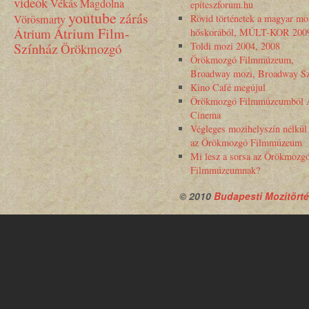
videók
Vékás Magdolna
epiteszforum.hu
youtube
zárás
Vörösmarty
Rövid történetek a magyar mo
Átrium Film-
Átrium
hőskorából, MÚLT-KOR 200
Színház
Toldi mozi 2004, 2008
Örökmozgó
Örökmozgó Filmmúzeum,
Broadway mozi, Broadway Sz
Kino Café megújul
Örökmozgó Filmmúzeumból 
Cinema
Végleges mozihelyszín nélkül
az Örökmozgó Filmmúzeum
Mi lesz a sorsa az Örökmozg
Filmmúzeumnak?
© 2010
Budapesti Mozitörté