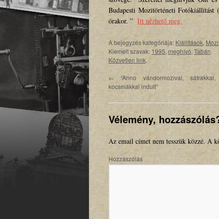
Budapesti Mozitörténeti Fotókiállítás
órakor. ”
Itt nézhető meg.
A bejegyzés kategóriája:
Kiállítások
,
Mozi
Kiemelt szavak:
1995
,
meghívó
,
Tabán
.
Közvetlen link
.
←
“Anno vándormozival, sátrakkal,
kocsmákkal indult”
Vélemény, hozzászólás
Az email címet nem tesszük közzé.
A kö
Hozzászólás