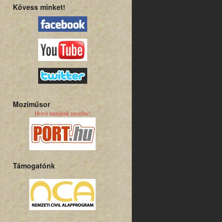
Kövess minket!
Moziműsor
Hová menjünk moziba?
Támogatónk