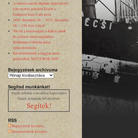
A művész mozik digitális fejlesztésére
kiírt nyertes pályázói között a
budapesti Kino Cafe mozi
1895. december 28. – 2015. december
28. – 120 éves a mozi
Tervek a közösségért: a Rákos-patak
és a Maros mozi megújítása-
Rothmann Gabriella írása-
epiteszforum.hu
Rövid történetek a magyar mozi
hőskorából, MÚLT-KOR 2009
Bejegyzések archívuma
Segítsd munkánkat!
Segíts nekünk a mozikkal kapcsolatos
filmek listájának bővítésében:
Segítek!
RSS
Bejegyzések követése
Hozzászólások követése