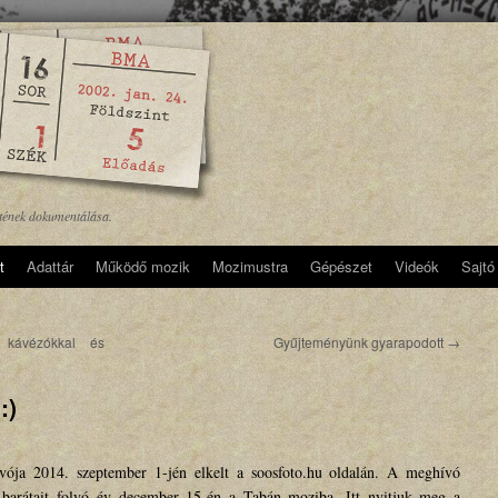
etének dokumentálása.
t
Adattár
Működő mozik
Mozimustra
Gépészet
Videók
Sajtó
 kávézókkal és
Gyűjteményünk gyarapodott
→
:)
ívója 2014. szeptember 1-jén elkelt a soosfoto.hu oldalán. A meghívó
 barátait folyó év december 15-én a Tabán moziba. Itt nyitjuk meg a