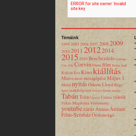
Témáink
2009
2008
1995
2003
2004
2007
2012
2014
2011
2010
2015
bezárás
Bem
2016
Cinema
Corvin
film
Duna
City Alle
Heltai Jenő
kiállítás
Kino
Kalcsú Éva
Május 1.
Maros
mozigépész
mozi
nyitás
Odeon Lloyd
Mátra
Rege
szakdolgozat
Sport
Szovjet filmek mozija
Tabán
Toldi
videók
Uránia
Ugocsa
Vékás Magdolna
Vörösmarty
youtube
zárás
Átrium
Átrium
Film-Színház
Örökmozgó