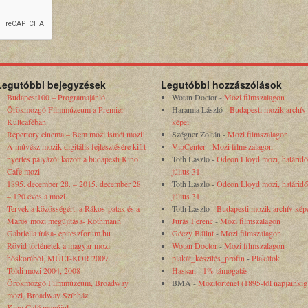
Legutóbbi bejegyzések
Legutóbbi hozzászólások
Budapest100 – Programajánló
Wotan Doctor
-
Mozi filmszalagon
Örökmozgó Filmmúzeum a Premier
Haramia László
-
Budapesti mozik archív
Kultcaféban
képei
Repertory cinema – Bem mozi ismét mozi!
Szégner Zoltán
-
Mozi filmszalagon
A művész mozik digitális fejlesztésére kiírt
VipCenter
-
Mozi filmszalagon
nyertes pályázói között a budapesti Kino
Toth Laszlo
-
Odeon Lloyd mozi, határidő
Cafe mozi
július 31.
1895. december 28. – 2015. december 28.
Toth Laszlo
-
Odeon Lloyd mozi, határidő
– 120 éves a mozi
július 31.
Tervek a közösségért: a Rákos-patak és a
Toth Laszlo
-
Budapesti mozik archív kép
Maros mozi megújítása- Rothmann
Jurás Ferenc
-
Mozi filmszalagon
Gabriella írása- epiteszforum.hu
Géczy Bálint
-
Mozi filmszalagon
Rövid történetek a magyar mozi
Wotan Doctor
-
Mozi filmszalagon
hőskorából, MÚLT-KOR 2009
plakát_készítés_profin
-
Plakátok
Toldi mozi 2004, 2008
Hassan
-
1% támogatás
Örökmozgó Filmmúzeum, Broadway
BMA
-
Mozitörténet (1895-től napjainkig
mozi, Broadway Színház
Kino Café megújul