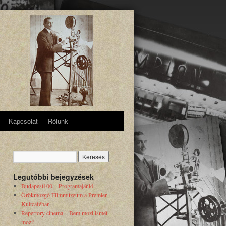
Kapcsolat
Rólunk
Legutóbbi bejegyzések
Budapest100 – Programajánló
Örökmozgó Filmmúzeum a Premier
Kultcaféban
Repertory cinema – Bem mozi ismét
mozi!