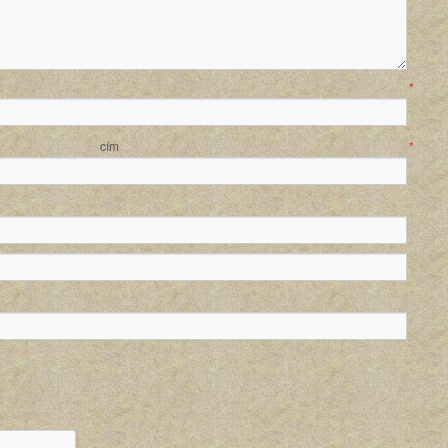
év
*
ail cím
*