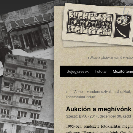
Célunk a fővárosi mozik történ
Bejegyzések
Fotótár
Mozitörténe
←
“Anno vándormozival, sátrakkal,
kocsmákkal indult”
Aukción a meghívónk 
Szerző:
BMA
-
2014. december 30. kedd
1995-ben rendezett fotókiállítás megh
szövege: “Szerettel meghívjuk Önt és