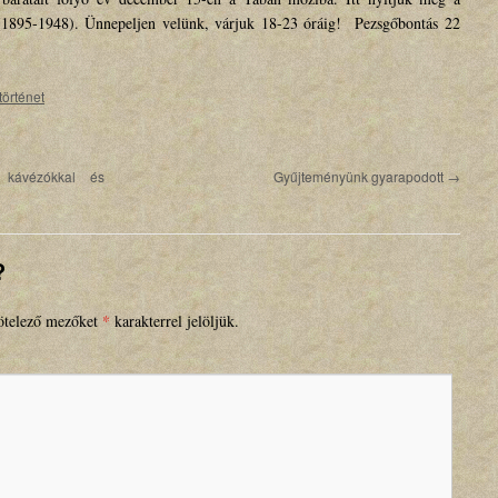
t (1895-1948). Ünnepeljen velünk, várjuk 18-23 óráig! Pezsgőbontás 22
történet
 kávézókkal és
Gyűjteményünk gyarapodott
→
?
*
telező mezőket
karakterrel jelöljük.