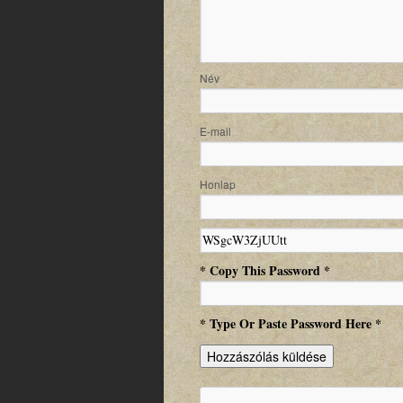
N
E-m
Honlap
* Copy This Password *
* Type Or Paste Password Here *