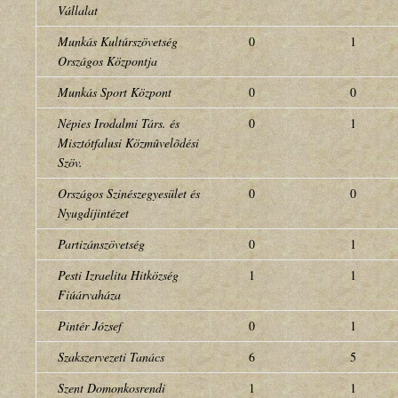
Vállalat
Munkás Kultúrszövetség
0
1
Országos Központja
Munkás Sport Központ
0
0
Népies Irodalmi Társ. és
0
1
Misztótfalusi Közmûvelõdési
Szöv.
Országos Szinészegyesület és
0
0
Nyugdíjintézet
Partizánszövetség
0
1
Pesti Izraelita Hitközség
1
1
Fiúárvaháza
Pintér József
0
1
Szakszervezeti Tanács
6
5
Szent Domonkosrendi
1
1