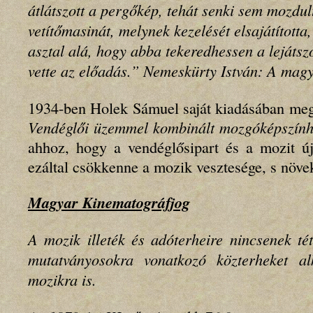
átlátszott a pergőkép, tehát senki sem mozdult 
vetítőmasinát, melynek kezelését elsajátította
asztal alá, hogy abba tekeredhessen a lejátszo
vette az előadás.”
Nemeskürty István: A magya
1934-ben Holek Sámuel saját kiadásában megj
Vendéglői üzemmel kombinált mozgóképszín
ahhoz, hogy a vendéglősipart és a mozit újr
ezáltal csökkenne a mozik vesztesége, s növ
Magyar Kinematográfjog
A mozik illeték és adóterheire nincsenek té
mutatványosokra vonatkozó közterheket a
mozikra is.