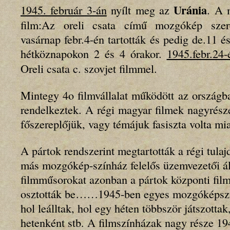
Uránia
1945. február 3-án
nyílt meg az
. A 
film:Az oreli csata című mozgókép szer
vasárnap febr.4-én tartották és pedig de.11 é
hétköznapokon 2 és 4 órakor.
1945.febr.24-
Oreli csata c. szovjet filmmel.
Mintegy 4o filmvállalat működött az országb
rendelkeztek. A régi magyar filmek nagyrész
főszereplőjük, vagy témájuk fasiszta volta mia
A pártok rendszerint megtartották a régi tulaj
más mozgókép-színház felelős üzemvezetői ál
filmműsorokat azonban a pártok központi film
osztották be……1945-ben egyes mozgóképszín
hol leálltak, hol egy héten többször játszottak
hetenként stb. A filmszínházak nagy része 19