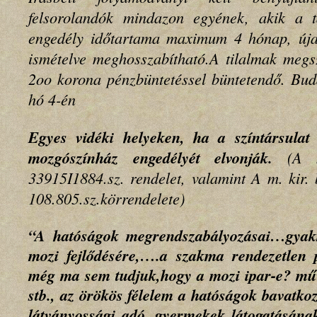
felsorolandók mindazon egyének, akik a 
engedély időtartama maximum 4 hónap, úja
ismételve meghosszabítható.A tilalmak megs
2oo korona pénzbüntetéssel büntetendő.
Bud
hó 4-én
Egyes vidéki helyeken, ha a színtársulat
mozgószínház engedélyét elvonják.
(A m
33915I1884.sz. rendelet, valamint A m. kir.
108.805.sz.körrendelete)
“A hatóságok megrendszabályozásai…gyakr
mozi fejlődésére,….a szakma rendezetlen p
még ma sem tudjuk,hogy a mozi ipar-e? műv
stb., az örökös félelem a hatóságok bavatkoz
látványossági adó, gyermekek látogatásának