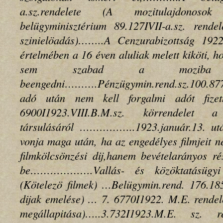
a.sz.rendelete (A mozitulajdonoso
belügyminisztérium 89.127IVII-a.sz. rend
szinielöadás)……..A
Cenzurabizottság 1922.
értelmében
a 16 éven aluliak melett kiköti, 
sem szabad a moziba i
beengedni……….
Pénzügymin.rend.sz.100.877
adó után nem kell forgalmi adót fize
6900I1923.VIII.B.M.sz. körrendelet a
társulásáról ……………..
1923.január.13. ut
vonja maga után, ha az engedélyes filmjeit 
filmkölcsönzési dij,hanem bevételarányos ré
be……………….
Vallás- és közöktatásügy
(Kötelezö filmek) …B
elügymin.rend. 176.18
dijak emelése) …
7. 6770I1922. M.E. rendel
megállapitása)…..
3.732I1923.M.E. sz. 