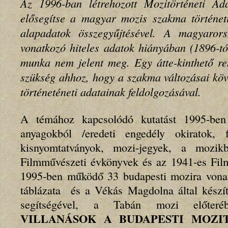
Az 1996-ban létrehozott Mozitörténeti Ad
elősegítse a magyar mozis szakma történeti
alapadatok összegyűjtésével. A magyarorsz
vonatkozó hiteles adatok hiányában (1896-tó
munka nem jelent meg. Egy átte-kinthető re
szükség ahhoz, hogy a szakma változásai köv
történeténeti adatainak feldolgozásával.
A témához kapcsolódó kutatást 1995-ben
anyagokból /eredeti engedély okiratok, f
kisnyomtatványok, mozi-jegyek, a mozik
Filmművészeti évkönyvek és az 1941-es Film
1995-ben működő 33 budapesti mozira vona
táblázata és a Vékás Magdolna által készít
segítségével, a Tabán mozi előteréb
VILLANÁSOK A BUDAPESTI MOZI