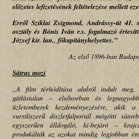
előzetes lefizetésének feltételezése mellett 
Erről Sziklai Zsigmond, Andrássy-út 41. 
osztály és Bónis Iván r.s. fogalmazó értesít
József kir. lan., főkapitányhelyettes.”
Az első 1896-ban Budape
Sátras mozi
„A film térhódítása alulról indult meg, 
gátlástalan – elsősorban és legnagyob
üzletemberek kezdeményezésére, akik a 
vurstliszerű díszletfalportál mögötti sát
egyszerűen álldogáló, ki-bejáró – kraj
produkálták az azokat mindig legjobban é