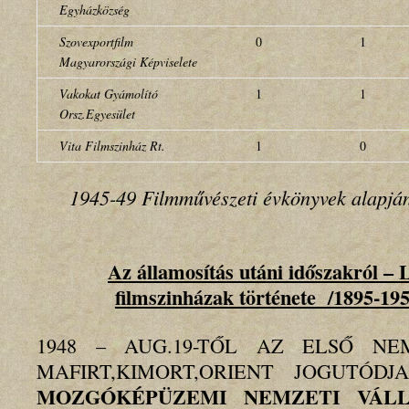
Egyházközség
Szovexportfilm
0
1
Magyarországi Képviselete
Vakokat Gyámolító
1
1
Orsz.Egyesület
Vita Filmszinház Rt.
1
0
1945-49 Filmművészeti évkönyvek alapján
Az államosítás utáni időszakról –
L
filmszinházak története /1895-195
1948 – AUG.19-TŐL AZ ELSŐ NE
MAFIRT,KIMORT,ORIENT JOGUTÓD
MOZGÓKÉPÜZEMI NEMZETI VÁLL