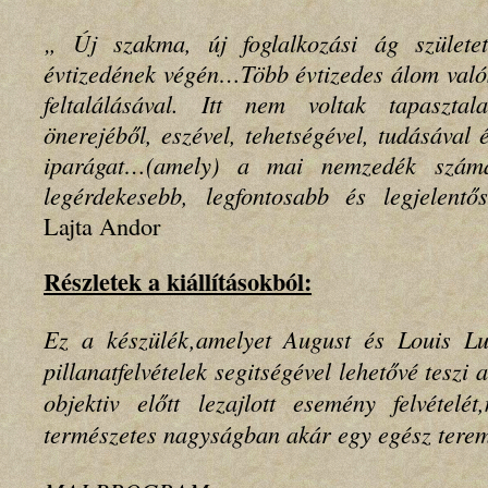
„ Új szakma, új foglalkozási ág szület
évtizedének végén…Több évtizedes álom való
feltalálásával. Itt nem voltak tapaszt
önerejéből, eszével, tehetségével, tudásával é
iparágat…(amely) a mai nemzedék számá
legérdekesebb, legfontosabb és legjelentős
Lajta Andor
Részletek a kiállításokból:
Ez a készülék,amelyet August és Louis Lumi
pillanatfelvételek segitségével lehetővé teszi 
objektiv előtt lezajlott esemény felvételé
természetes nagyságban akár egy egész terem 