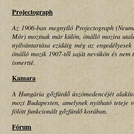
Projectograph
Az 1906-ban megnyíló Projectograph (Neum
Mór) mozinak már külön, önálló mozira utaló
nyilvántartása ezidáig még az engedélyesek 
önálló mozik 1907-től saját nevükön és nem 
ismertté.
Kamara
A Hungária gőzfürdő úszómedencéjét alakítot
mozi Budapesten, amelynek nyitható teteje 
fölött funkcionált gőzfürdő korában.
Fórum