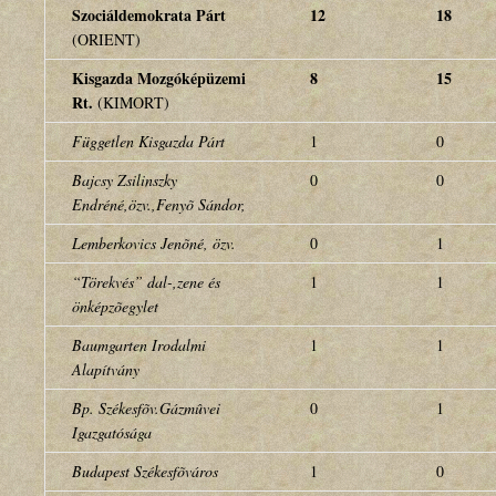
Szociáldemokrata Párt
12
18
(ORIENT)
Kisgazda Mozgóképüzemi
8
15
Rt.
(KIMORT)
Független Kisgazda Párt
1
0
Bajcsy Zsilinszky
0
0
Endréné,özv.,Fenyõ Sándor,
Lemberkovics Jenõné, özv.
0
1
“Törekvés” dal-,zene és
1
1
önképzõegylet
Baumgarten Irodalmi
1
1
Alapítvány
Bp. Székesfõv.Gázmûvei
0
1
Igazgatósága
Budapest Székesfõváros
1
0