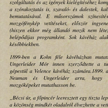
szolgáltatás és az igények kielégítéséhez ko
a szórakoztatás is, szavaló- és dalestek, k
bemutatásával. E műsorszámok színesíté
mozgófénykép vetítéseket, először ingyen
(hiszen ekkor még állandó mozik nem léte
belépődíjas programként. Sok kávéház ala
későbbiekben.
1899-ben a Kohn féle kávéházban mutat
Ungerleider Mór innen szerződtette a tu
gépestül a Velence kávéház számára.1899. d
Neuman és Ungerleider arra, hogy 
mozgóképeket mutathasson be.
„Bécsi úr, a főpincér leeresztett egy tiszta l
a közönség mindkét oladalról élvezhette a vet