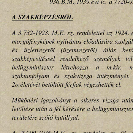
936.B.M.,1939.évi tc. a 7720-
A SZAKKÉPZÉSRŐL
A 3.732-1923. M.E. sz. rendelettel az 1924. é
mozgófényképek nyilvános előadására szolgá
és üzletvezetői (üzemvezetői) állás betö
szakképesítéssel rendelkező személyek tö
belügyminiszter létrehozza a
m.kir. m
szaktanfolyam és szakvizsga intézményét
2o.életévét betöltött férfiak végezhették el.
Működési igazolványt a sikeres vizsga utá
letöltése után a fél kérésére a belügyminiszter
területére szóló hatállyal.
A 7.000-1936.M.E. sz. rendelet az új e