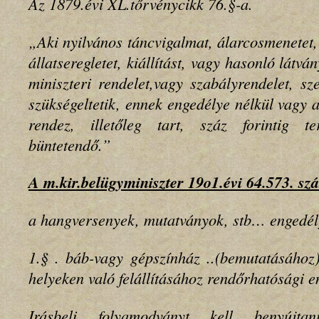
Az 1879.évi XL.tőrvénycikk 76.§-a.
„Aki nyilvános táncvigalmat, álarcosmenetet, 
állatseregletet, kiállítást, vagy hasonló látvá
miniszteri rendelet,vagy szabályrendelet, s
szükségeltetik, ennek engedélye nélkül vagy
rendez, illetőleg tart, száz forintig te
büntetendő.”
A m.kir.belügyminiszter 19o1.évi 64.573. sz
a hangversenyek, mutatványok, stb… engedél
1.§ . báb-vagy gépszínház ..(bemutatásához)
helyeken való felállításához rendőrhatósági 
Irásbeli folyamodványt kell benyújta