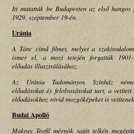
Itt mutatták be Budapesten az első hangos f
1929. szeptember 19-én.
Uránia
A Tánc című filmet, melyet a szakirodalo
ismer el, a mozi tetején forgatták 1901-
előadás illusztrálásához.
Az Uránia Tudományos Színház néme
előadásokat és felolvasásokat tart, a vetítet
előadásokhoz rövid mozgóképeket is vetítenek
Budai Apolló
Makray Teofil mérnök saját telkén megépíti