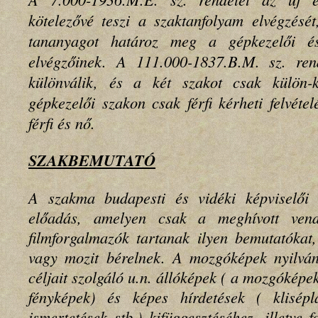
kötelezővé teszi a szaktanfolyam elvégzését
tananyagot határoz meg a gépkezelői és
elvégzőinek. A 111.000-1837.B.M. sz. ren
különválik, és a két szakot csak külön-k
gépkezelői szakon csak férfi kérheti felvéte
férfi és nő.
SZAKBEMUTATÓ
A szakma budapesti és vidéki képviselői 
előadás, amelyen csak a meghívott vend
filmforgalmazók tartanak ilyen bemutatókat,
vagy mozit bérelnek. A mozgóképek nyilván
céljait szolgáló u.n. állóképek ( a mozgóképek
fényképek) és képes hírdetések
( klisép
ismertetések stb.) kifüggesztéséhez, illetve