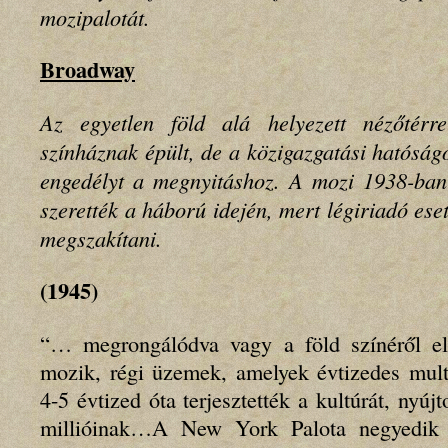
mozipalotát.
Broadway
Az egyetlen föld alá helyezett nézőtérre
színháznak épült, de a közigazgatási hatósá
engedélyt a megnyitáshoz. A mozi 1938-ban 
szerették a háború idején, mert légiriadó ese
megszakítani.
(1945)
“… megrongálódva vagy a föld színéről elt
mozik, régi üzemek, amelyek évtizedes mult
4-5 évtized óta terjesztették a kultúrát, nyú
millióinak…A New York Palota negyedik 