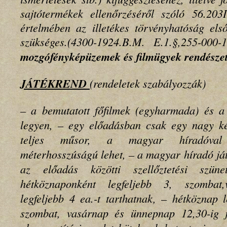
sajtótermékek ellenőrzéséről szóló 56.203
értelmében az illetékes törvényhatóság első
szükséges.(4300-1924.B.M. E.1.§,255-000
mozgófényképüzemek és filmügyek rendésze
JÁTÉKREND
(rendeletek szabályozzák)
– a bemutatott főfilmek (egyharmada) és 
legyen, – egy előadásban csak egy nagy kép
teljes műsor, a magyar híradóval 
méterhosszúságú lehet, – a magyar híradó ját
az előadás közötti szellőztetési szü
hétköznaponként legfeljebb 3, szomba
legfeljebb 4 ea.-t tarthatnak, – hétköznap 
szombat, vasárnap és ünnepnap 12,30-ig 