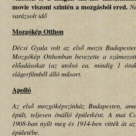
movie viszont szintén a mozgásból ered.
Ne
varázsolt idő
Mozgókép Otthon
Décsi Gyula volt az első mozis Budapeste
Mozgókép Otthonban bevezette a számozott 
előadásokat (az utolsó ea. mindig 1 órak
slágerfilmből álló műsort.
Apolló
Az első mozgóképszínház Budapesten, amel
épült, teljesen önálló épületként. A mai C
1908-ban nyílt meg és 1914-ben vitték át az
épületébe.