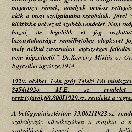
megannyi rémek, amelyek örökös rettegés
akik a mozi szolgálatába szegődtek. Jövel 
kilátásba helyezett szabályrendelet. Nem tu
hozni, de legalább el fog oszlattat
bizonytalanság,s remélhetőleg alapkövét f
mely nélkül zavartalan, egészséges fejlődés
nem képzelhető.”
Dr.Kemény Miklós az Or
Egyesület ügyésze,1914.
1920. okóber 1-én gróf Teleki Pál miniszter
8454i192o. M.E. sz rendelet 
reviziójáról,68.800I1920.sz. rendelet a végre
A belügyminisztérium 33.081I1922.sz. rende
szabályozás következtében a mozikat a m
szolgálónak ismeri el,………..
A belügy