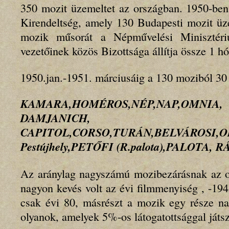
350 mozit üzemeltet az országban. 1950-ben
Kirendeltség, amely 130 Budapesti mozit üze
mozik műsorát a Népművelési Miniszt
vezetőinek közös Bizottsága állítja össze 1 hó
1950.jan.-1951. márciusáig a 130 moziból 30
KAMARA,HOMÉROS,NÉP,NAP,OMNI
DAMJANICH, F
CAPITOL,CORSO,TURÁN,BELVÁROSI,ORI
Pestújhely,PETŐFI (R.palota),PALOTA, 
Az aránylag nagyszámú mozibezárásnak az ok
nagyon kevés volt az évi filmmenyiség , -194
csak évi 80, másrészt a mozik egy része na
olyanok, amelyek 5%-os látogatottsággal játsz