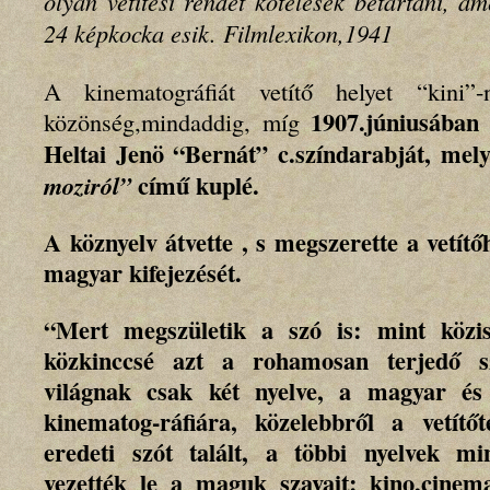
olyan vetítési rendet kötelesek betartani, am
24 képkocka esik.
Filmlexikon,1941
A kinematográfiát vetítő helyet “kini
1907.júniusában 
közönség,mindaddig, míg
Heltai Jenö “Bernát” c.színdarabját, mel
című kuplé.
moziról”
A köznyelv átvette , s megszerette a vetítő
magyar kifejezését.
“Mert megszületik a szó is: mint közis
közkinccsé azt a rohamosan terjedő s
világnak csak két nyelve, a magyar é
kinematog-ráfiára, közelebbről a vetít
eredeti szót talált, a többi nyelvek m
vezették le a maguk szavait: kino,cinem