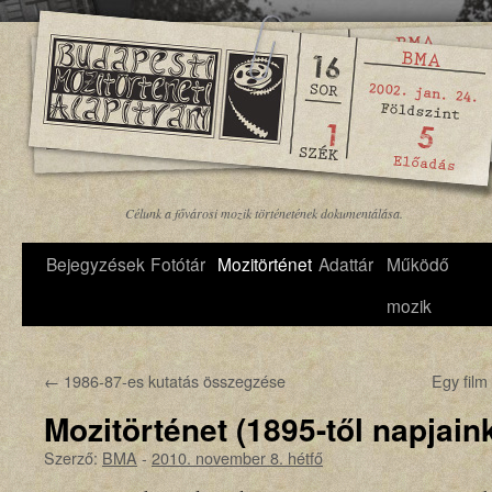
Célunk a fővárosi mozik történetének dokumentálása.
Bejegyzések
Fotótár
Mozitörténet
Adattár
Működő
mozik
←
1986-87-es kutatás összegzése
Egy film
Mozitörténet (1895-től napjain
Szerző:
BMA
-
2010. november 8. hétfő