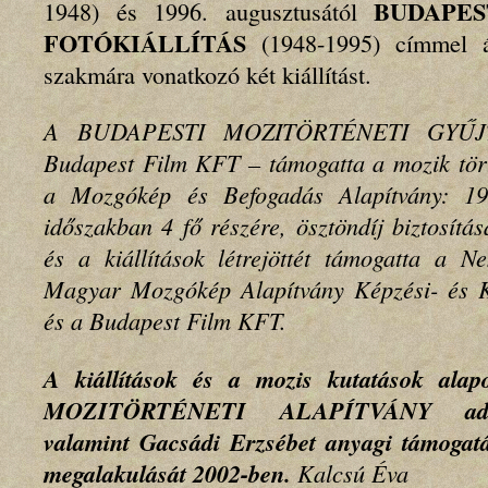
BUDAPES
1948) és 1996. augusztusától
FOTÓKIÁLLÍTÁS
(1948-1995) címmel ál
szakmára vonatkozó két kiállítást.
A BUDAPESTI MOZITÖRTÉNETI GYŰJT
Budapest Film KFT – támogatta a mozik tört
a Mozgókép és Befogadás Alapítvány: 1996
időszakban 4 fő részére, ösztöndíj biztosítás
és a kiállítások létrejöttét támogatta a N
Magyar Mozgókép Alapítvány Képzési- és K
és a Budapest Film KFT.
A kiállítások és a mozis kutatások a
MOZITÖRTÉNETI ALAPÍTVÁNY adatbáz
valamint Gacsádi Erzsébet anyagi támogat
megalakulását 2002-ben.
Kalcsú Éva