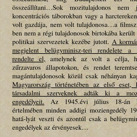
összeállítani…Sok mozitulajdonos nem 
koncentrációs táborokban vagy a harctereke
volt gazdája, nem volt tulajdonosa…a films
ben nem a régi tulajdonosok birtokába került
politikai szervezetek kezébe jutott.
A kormán
megjelent belügyminisz-teri rendelete a mo
rendelte el,
amelynek az volt a célja, h
zűrzavaros állapotokon, és rendet terem
magántulajdonosok közül csak néhányan kap
Magyarország történetében az első eset, 
társadalmi szerveknek adták ki a mozg
engedélyeit.
Az 1945.évi július 18-án ki
értelmében minden addigi moziengedély 19
hatá-lyát veszti és azontúl csak a belügymin
engedélyek az érvényesek…