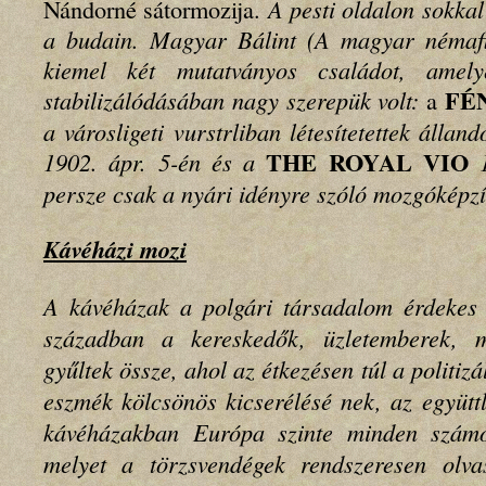
Nándorné sátormozija.
A pesti oldalon sokkal
a budain. Magyar Bálint (A magyar némafi
kiemel két mutatványos családot, amely
FÉ
stabilizálódásában nagy szerepük volt:
a
a városligeti vurstrliban létesítetettek álla
THE ROYAL VIO
1902. ápr. 5-én és a
1
persze csak a nyári idényre szóló mozgóképz
Kávéházi mozi
A kávéházak a polgári társadalom érdekes 
században a kereskedők, üzletemberek, m
gyűltek össze, ahol az étkezésen túl a politizá
eszmék kölcsönös kicserélésé nek, az együtt
kávéházakban Európa szinte minden számott
melyet a törzsvendégek rendszeresen olva