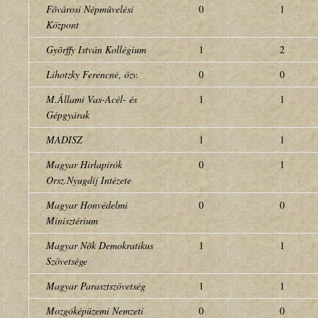
Fõvárosi Népmûvelési
0
1
Központ
Gyõrffy István Kollégium
1
2
Lihotzky Ferencné, özv.
0
0
M.Állami Vas-Acél- és
1
1
Gépgyárak
MADISZ
1
1
Magyar Hirlapírók
0
1
Orsz.Nyugdíj Intézete
Magyar Honvédelmi
0
0
Minisztérium
Magyar Nõk Demokratikus
1
1
Szövetsége
Magyar Parasztszövetség
1
1
Mozgóképüzemi Nemzeti
0
0