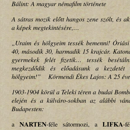
Bálint: A magyar némafilm története
A sátras mozik előtt hangos zene szólt, és ak
a képek megtekintésére,…
„Uraim és hölgyeim tessék bemenni! Óriás
40, második 30, harmadik 15 krajcár. Katoná
gyermekek felét fizetik… tessék besétá
megkezdődik és előadásunk a kezdetét 
hölgyeim!” Körmendi Ékes Lajos: A 25 éve
1903-1904 körül a Teleki téren a budai Bomb
elején és a külváro-sokban az alábbi ván
Budapesten:
NARTEN
LIFKA
a
-féle sátormozi, a
-f