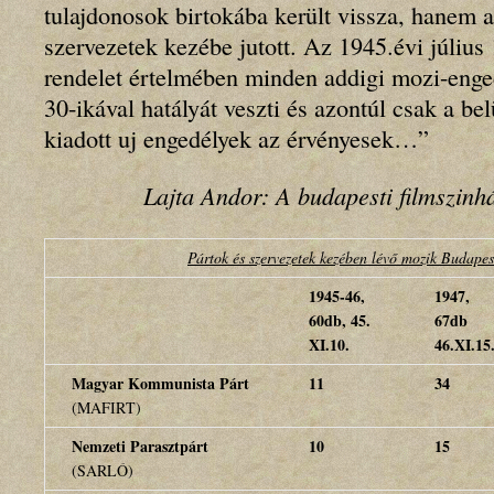
tulajdonosok birtokába került vissza, hanem a 
szervezetek kezébe jutott. Az 1945.évi július
rendelet értelmében minden addigi mozi-enge
30-ikával hatályát veszti és azontúl csak a be
kiadott uj engedélyek az érvényesek…”
Lajta Andor: A budapesti filmszinh
Pártok és szervezetek kezében lévő mozik Budape
1945-46,
1947,
60db, 45.
67db
XI.10.
46.XI.15
Magyar Kommunista Párt
11
34
(MAFIRT)
Nemzeti Parasztpárt
10
15
(SARLÓ)