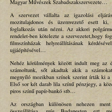
Magyar Művészek Szabadszakszervezete…
A szervezet vállalta az igazolási eljá
mozitulajdonos és üzemvezető esett ki,
foglalkozás után nézni. Az akkori polgárme
rendelet-ben kötelezte a szervezetet,hogy fo
filmszínházak helyreállításának kérdésé
ujjáépítésével…
Nehéz körülmények között indult meg az éle
számoltunk, sőt akadtak akik a számo
megnyíló mozikban színek szerint írták ki a 
Első sor két darab lila színű pénzjegy, a kö
piros színű papír-bankó stb…
Az országban különösen nehezen ment 
összeállítása, míg Budapesten ezt mé