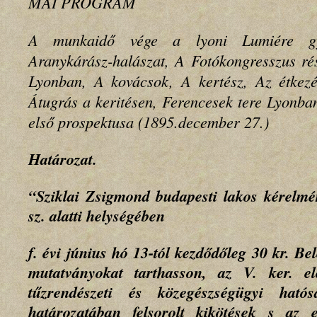
MAI PROGRAM
A munkaidő vége a lyoni Lumiére gyá
Aranykárász-halászat, A Fotókongresszus rés
Lyonban, A kovácsok, A kertész, Az étkezés
Átugrás a keritésen, Ferencesek tere Lyonba
első prospektusa (1895.december 27.)
Határozat.
“Sziklai Zsigmond budapesti lakos kérelmé
sz. alatti helységében
f. évi június hó 13-tól kezdődőleg 30 kr. Belé
mutatványokat tarthasson, az V. ker. el
tűzrendészeti és közegészségügyi hat
határozatában felsorolt kikötések s az e