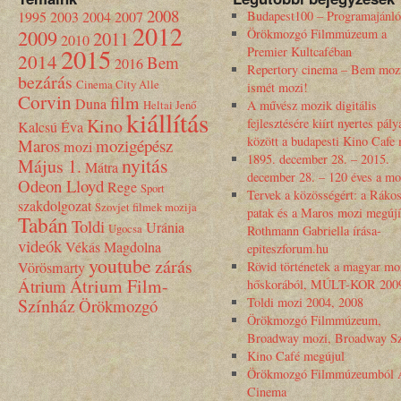
2008
1995
2003
2004
2007
Budapest100 – Programajánló
2012
2009
Örökmozgó Filmmúzeum a
2011
2010
2015
Premier Kultcaféban
2014
Bem
2016
Repertory cinema – Bem moz
bezárás
Cinema City Alle
ismét mozi!
Corvin
film
Duna
Heltai Jenő
A művész mozik digitális
kiállítás
Kino
fejlesztésére kiírt nyertes pály
Kalcsú Éva
között a budapesti Kino Cafe
Maros
mozigépész
mozi
1895. december 28. – 2015.
nyitás
Május 1.
Mátra
december 28. – 120 éves a mo
Odeon Lloyd
Rege
Sport
Tervek a közösségért: a Rákos
szakdolgozat
Szovjet filmek mozija
patak és a Maros mozi megújí
Tabán
Toldi
Uránia
Ugocsa
Rothmann Gabriella írása-
videók
Vékás Magdolna
epiteszforum.hu
youtube
zárás
Vörösmarty
Rövid történetek a magyar mo
Átrium Film-
Átrium
hőskorából, MÚLT-KOR 200
Színház
Toldi mozi 2004, 2008
Örökmozgó
Örökmozgó Filmmúzeum,
Broadway mozi, Broadway Sz
Kino Café megújul
Örökmozgó Filmmúzeumból 
Cinema