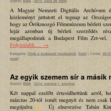
Szerző:
BMA
-
2015. július 28. kedd
A Magyar Nemzeti Digitális Archívum 
közleményt juttatott el tegnap az Országos
hogy az Örökmozgó Filmmúzeum bérleti szerz
lejár azonban új bérleti szerződés rés
megállapodniuk a Budapest Film Zrt-vel.
Folytatódik….
→
Kategória:
Hírek a budapesti moziparkról
,
Sajtó
|
Címke:
2015
most!
Az egyik szemem sír a másik
Szerző:
BMA
-
2014. március 1. szombat
Két nappal ezelőtt értesülhettünk arról,
március 20-tól ismét megnyit és nem csak k
megújulva
Új elnevezése Tabán Kino