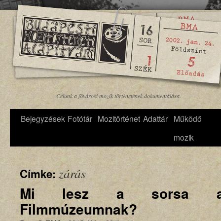
Célunk a fővárosi mozik történetének dokumentálása.
Bejegyzések
Fotótár
Mozitörténet
Adattár
Működő
mozik
zárás
Címke:
Mi lesz a sorsa a
Filmmúzeumnak?