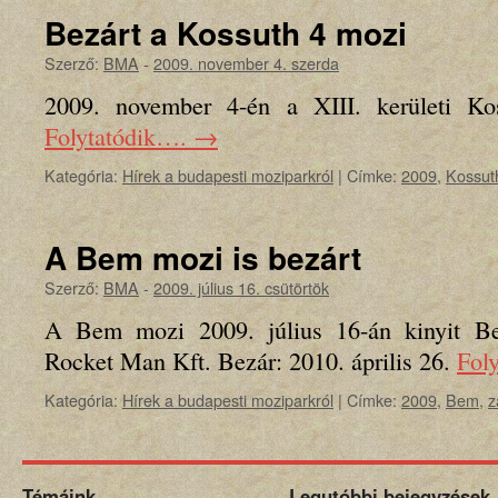
Bezárt a Kossuth 4 mozi
Szerző:
BMA
-
2009. november 4. szerda
2009. november 4-én a XIII. kerületi Ko
Folytatódik….
→
Kategória:
Hírek a budapesti moziparkról
|
Címke:
2009
,
Kossut
A Bem mozi is bezárt
Szerző:
BMA
-
2009. július 16. csütörtök
A Bem mozi 2009. július 16-án kinyit Bem
Rocket Man Kft. Bezár: 2010. április 26.
Fol
Kategória:
Hírek a budapesti moziparkról
|
Címke:
2009
,
Bem
,
z
Témáink
Legutóbbi bejegyzések