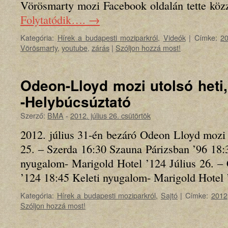
Vörösmarty mozi Facebook oldalán tette köz
Folytatódik….
→
Kategória:
Hírek a budapesti moziparkról
,
Videók
|
Címke:
2
Vörösmarty
,
youtube
,
zárás
|
Szóljon hozzá most!
Odeon-Lloyd mozi utolsó heti,
-Helybúcsúztató
Szerző:
BMA
-
2012. július 26. csütörtök
2012. július 31-én bezáró Odeon Lloyd mozi 
25. – Szerda 16:30 Szauna Párizsban ’96 18:
nyugalom- Marigold Hotel ’124 Július 26. –
’124 18:45 Keleti nyugalom- Marigold Hote
Kategória:
Hírek a budapesti moziparkról
,
Sajtó
|
Címke:
2012
Szóljon hozzá most!