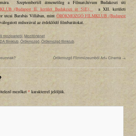
ára. Szeptembertől átmenetileg a Filmarchívum Budakeszi úti
UB (Budapest II. kerület Budakeszi út 51E),
a XII. kerületi
or utcai Barabás Villában, mint
ÖRÖKMOZGÓ FILMKLUB (Budapest
 válogatott műsorával az érdeklődő filmbarátokat.
ti moziparkról
,
Mozitörténet
A filmklub
,
Örökmozgó
,
Örökmozgó filmklub
.
úzeumnak?
Örökmozgó Filmmúzeumból Art+ Cinema
→
?
*
telező mezőket
karakterrel jelöljük.