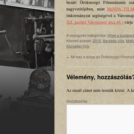
bezárt Örökmozgó Filmmúzeum szám
nagyvetítőjében, mint
MaNDA FILMKL
önkormányzat segítségével a Városmaj
XII. kerület Városmajor utca 44.)
várja
A bejegyzés kategóriája:
Hírek a budapes
Kiemelt szavak:
2015
,
Barabás villa
,
MaND
Közvetlen link
.
←
Mi lesz a sorsa az Örökmozgó Filmm
Vélemény, hozzászólás
Az email címet nem tesszük közzé.
A kö
Hozzászólás