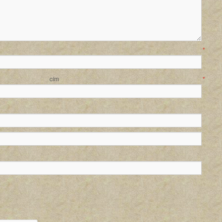
év
*
ail cím
*