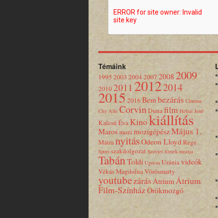
Témáink
2009
2008
1995
2003
2004
2007
2012
2014
2011
2010
2015
bezárás
Bem
2016
Cinema
Corvin
film
Duna
City Alle
Heltai Jenő
kiállítás
Kino
Kalcsú Éva
Május 1.
Maros
mozigépész
mozi
nyitás
Odeon Lloyd
Mátra
Rege
szakdolgozat
Sport
Szovjet filmek mozija
Tabán
Toldi
videók
Uránia
Ugocsa
Vékás Magdolna
Vörösmarty
youtube
zárás
Átrium
Átrium
Film-Színház
Örökmozgó