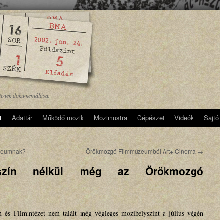
etének dokumentálása.
t
Adattár
Működő mozik
Mozimustra
Gépészet
Videók
Sajtó
úzeumnak?
Örökmozgó Filmmúzeumból Art+ Cinema
→
lyszín nélkül még az Örökmozgó
és Filmintézet nem talált még végleges mozihelyszínt a július végén