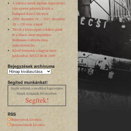
A művész mozik digitális fejlesztésére
kiírt nyertes pályázói között a
budapesti Kino Cafe mozi
1895. december 28. – 2015. december
28. – 120 éves a mozi
Tervek a közösségért: a Rákos-patak
és a Maros mozi megújítása-
Rothmann Gabriella írása-
epiteszforum.hu
Rövid történetek a magyar mozi
hőskorából, MÚLT-KOR 2009
Bejegyzések archívuma
Segítsd munkánkat!
Segíts nekünk a mozikkal kapcsolatos
filmek listájának bővítésében:
Segítek!
RSS
Bejegyzések követése
Hozzászólások követése