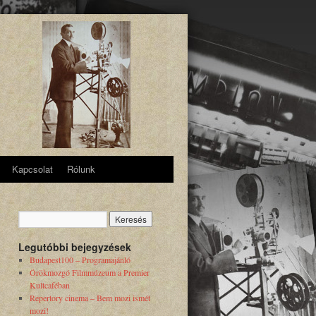
Kapcsolat
Rólunk
Legutóbbi bejegyzések
Budapest100 – Programajánló
Örökmozgó Filmmúzeum a Premier
Kultcaféban
Repertory cinema – Bem mozi ismét
mozi!