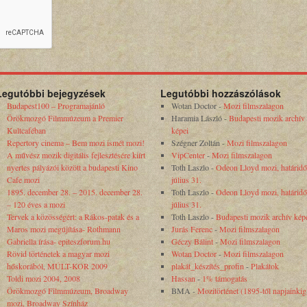
Legutóbbi bejegyzések
Legutóbbi hozzászólások
Budapest100 – Programajánló
Wotan Doctor
-
Mozi filmszalagon
Örökmozgó Filmmúzeum a Premier
Haramia László
-
Budapesti mozik archív
Kultcaféban
képei
Repertory cinema – Bem mozi ismét mozi!
Szégner Zoltán
-
Mozi filmszalagon
A művész mozik digitális fejlesztésére kiírt
VipCenter
-
Mozi filmszalagon
nyertes pályázói között a budapesti Kino
Toth Laszlo
-
Odeon Lloyd mozi, határidő
Cafe mozi
július 31.
1895. december 28. – 2015. december 28.
Toth Laszlo
-
Odeon Lloyd mozi, határidő
– 120 éves a mozi
július 31.
Tervek a közösségért: a Rákos-patak és a
Toth Laszlo
-
Budapesti mozik archív kép
Maros mozi megújítása- Rothmann
Jurás Ferenc
-
Mozi filmszalagon
Gabriella írása- epiteszforum.hu
Géczy Bálint
-
Mozi filmszalagon
Rövid történetek a magyar mozi
Wotan Doctor
-
Mozi filmszalagon
hőskorából, MÚLT-KOR 2009
plakát_készítés_profin
-
Plakátok
Toldi mozi 2004, 2008
Hassan
-
1% támogatás
Örökmozgó Filmmúzeum, Broadway
BMA
-
Mozitörténet (1895-től napjainkig
mozi, Broadway Színház