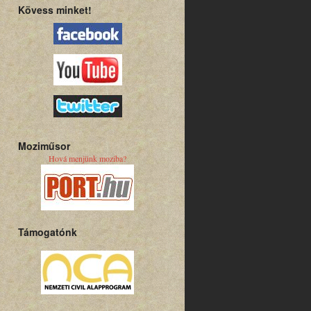
Kövess minket!
Moziműsor
Hová menjünk moziba?
Támogatónk