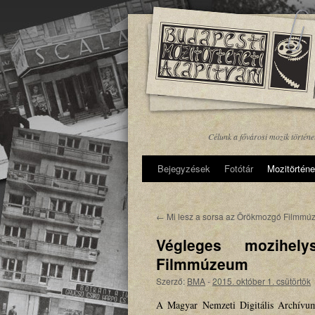
Célunk a fővárosi mozik történ
Bejegyzések
Fotótár
Mozitörténe
←
Mi lesz a sorsa az Örökmozgó Filmm
Végleges mozihe
Filmmúzeum
Szerző:
BMA
-
2015. október 1. csütörtök
A Magyar Nemzeti Digitális Archívum 