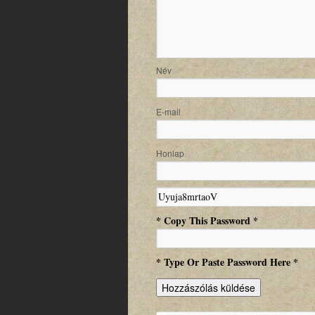
N
E-m
Honlap
* Copy This Password *
* Type Or Paste Password Here *