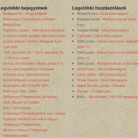
Legutóbbi bejegyzések
Legutóbbi hozzászólások
Budapest100 – Programajánló
Wotan Doctor
-
Mozi filmszalagon
Örökmozgó Filmmúzeum a Premier
Haramia László
-
Budapesti mozik archív
Kultcaféban
képei
Repertory cinema – Bem mozi ismét mozi!
Szégner Zoltán
-
Mozi filmszalagon
A művész mozik digitális fejlesztésére kiírt
VipCenter
-
Mozi filmszalagon
nyertes pályázói között a budapesti Kino
Toth Laszlo
-
Odeon Lloyd mozi, határidő
Cafe mozi
július 31.
1895. december 28. – 2015. december 28.
Toth Laszlo
-
Odeon Lloyd mozi, határidő
– 120 éves a mozi
július 31.
Tervek a közösségért: a Rákos-patak és a
Toth Laszlo
-
Budapesti mozik archív kép
Maros mozi megújítása- Rothmann
Jurás Ferenc
-
Mozi filmszalagon
Gabriella írása- epiteszforum.hu
Géczy Bálint
-
Mozi filmszalagon
Rövid történetek a magyar mozi
Wotan Doctor
-
Mozi filmszalagon
hőskorából, MÚLT-KOR 2009
plakát_készítés_profin
-
Plakátok
Toldi mozi 2004, 2008
Hassan
-
1% támogatás
Örökmozgó Filmmúzeum, Broadway
BMA
-
Mozitörténet (1895-től napjainkig
mozi, Broadway Színház
Kino Café megújul
Örökmozgó Filmmúzeumból Art+ Cinema
Végleges mozihelyszín nélkül még az
Örökmozgó Filmmúzeum
Mi lesz a sorsa az Örökmozgó
Filmmúzeumnak?