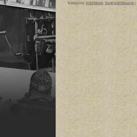
Kategória:
Kiállítások
,
Saját kiállításaink
|