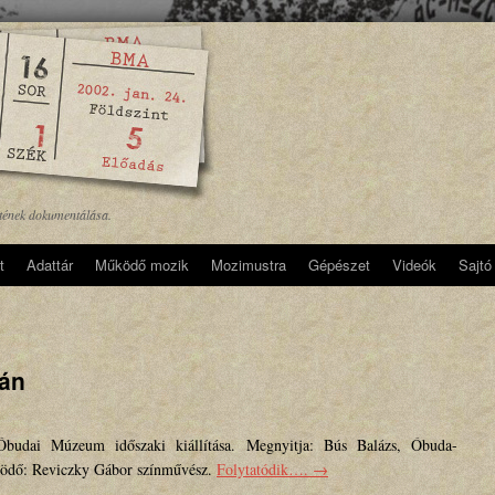
etének dokumentálása.
t
Adattár
Működő mozik
Mozimustra
Gépészet
Videók
Sajtó
dán
dai Múzeum időszaki kiállítása. Megnyitja: Bús Balázs, Óbuda-
ödő: Reviczky Gábor színművész.
Folytatódik….
→