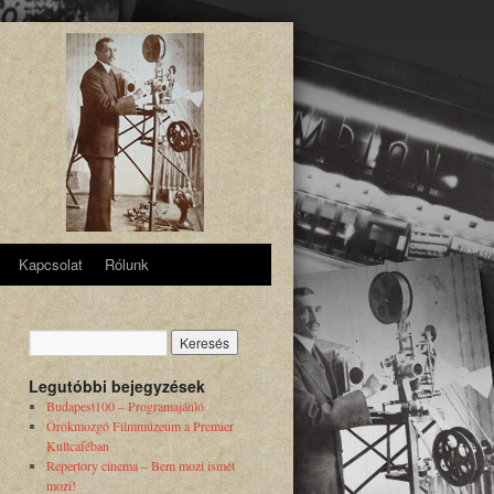
Kapcsolat
Rólunk
Legutóbbi bejegyzések
Budapest100 – Programajánló
Örökmozgó Filmmúzeum a Premier
Kultcaféban
Repertory cinema – Bem mozi ismét
mozi!