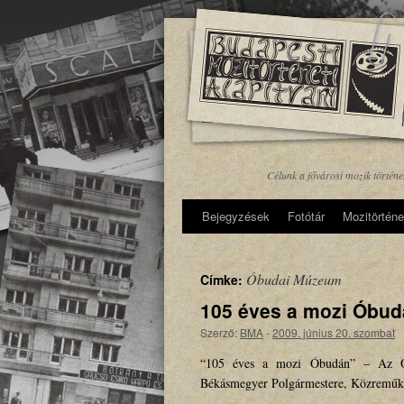
Célunk a fővárosi mozik történ
Bejegyzések
Fotótár
Mozitörténe
Óbudai Múzeum
Címke:
105 éves a mozi Óbu
Szerző:
BMA
-
2009. június 20. szombat
“105 éves a mozi Óbudán” – Az Óbu
Békásmegyer Polgármestere, Közreműk