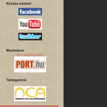
Kövess minket!
Moziműsor
Hová menjünk moziba?
Támogatónk