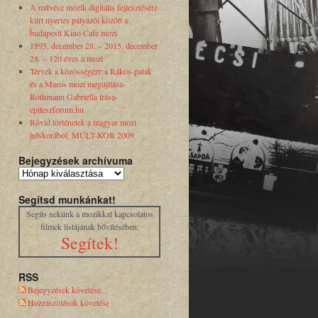
A művész mozik digitális fejlesztésére
kiírt nyertes pályázói között a
budapesti Kino Cafe mozi
1895. december 28. – 2015. december
28. – 120 éves a mozi
Tervek a közösségért: a Rákos-patak
és a Maros mozi megújítása-
Rothmann Gabriella írása-
epiteszforum.hu
Rövid történetek a magyar mozi
hőskorából, MÚLT-KOR 2009
Bejegyzések archívuma
Segítsd munkánkat!
Segíts nekünk a mozikkal kapcsolatos
filmek listájának bővítésében:
Segítek!
RSS
Bejegyzések követése
Hozzászólások követése