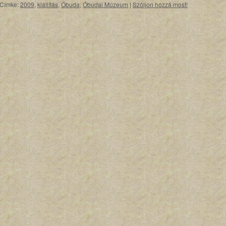
Címke:
2009
,
kiállítás
,
Óbuda
,
Óbudai Múzeum
|
Szóljon hozzá most!