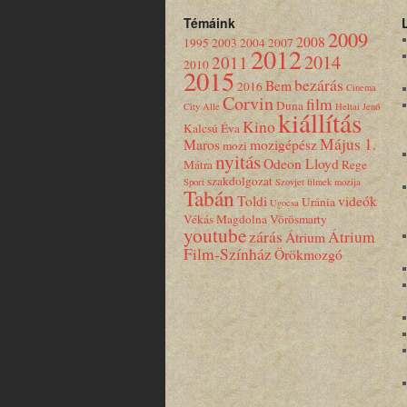
Témáink
2009
2008
1995
2003
2004
2007
2012
2014
2011
2010
2015
bezárás
Bem
2016
Cinema
Corvin
film
Duna
City Alle
Heltai Jenő
kiállítás
Kino
Kalcsú Éva
Május 1.
Maros
mozigépész
mozi
nyitás
Odeon Lloyd
Mátra
Rege
szakdolgozat
Sport
Szovjet filmek mozija
Tabán
Toldi
videók
Uránia
Ugocsa
Vékás Magdolna
Vörösmarty
youtube
zárás
Átrium
Átrium
Film-Színház
Örökmozgó