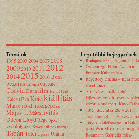
Témáink
Legutóbbi bejegyzések
2008
1995
2003
2004
2007
Budapest100 – Programajánló
2012
2009
Örökmozgó Filmmúzeum a
2011
2010
2015
Premier Kultcaféban
2014
Bem
2016
Repertory cinema – Bem moz
bezárás
Cinema City Alle
ismét mozi!
Corvin
film
Duna
Heltai Jenő
A művész mozik digitális
kiállítás
Kino
fejlesztésére kiírt nyertes pály
Kalcsú Éva
között a budapesti Kino Cafe
Maros
mozigépész
mozi
1895. december 28. – 2015.
nyitás
Május 1.
Mátra
december 28. – 120 éves a mo
Odeon Lloyd
Rege
Sport
Tervek a közösségért: a Rákos
szakdolgozat
Szovjet filmek mozija
patak és a Maros mozi megújí
Tabán
Toldi
Uránia
Ugocsa
Rothmann Gabriella írása-