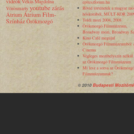
videók
Vékás Magdolna
epiteszforum.hu
youtube
zárás
Vörösmarty
Rövid történetek a magyar mo
Átrium Film-
Átrium
hőskorából, MÚLT-KOR 200
Színház
Toldi mozi 2004, 2008
Örökmozgó
Örökmozgó Filmmúzeum,
Broadway mozi, Broadway Sz
Kino Café megújul
Örökmozgó Filmmúzeumból 
Cinema
Végleges mozihelyszín nélkül
az Örökmozgó Filmmúzeum
Mi lesz a sorsa az Örökmozg
Filmmúzeumnak?
© 2010
Budapesti Mozitörté