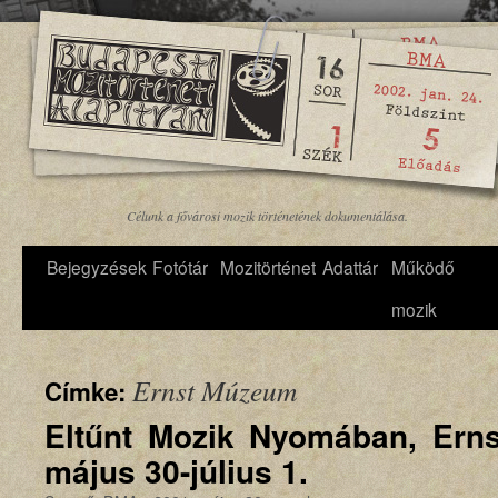
Célunk a fővárosi mozik történetének dokumentálása.
Bejegyzések
Fotótár
Mozitörténet
Adattár
Működő
mozik
Ernst Múzeum
Címke:
Eltűnt Mozik Nyomában, Ern
május 30-július 1.