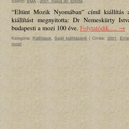
Szerző:
BMA
-
2001. május 30. szerda
“Eltünt Mozik Nyomában” című kiállítás
kiállítást megnyitotta: Dr Nemeskürty Istv
budapesti a mozi 100 éve.
Folytatódik….
→
Kategória:
Kiállítások
,
Saját kiállításaink
|
Címke:
2001
,
Erns
most!