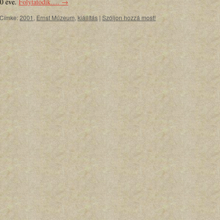
00 éve.
Folytatódik….
→
Címke:
2001
,
Ernst Múzeum
,
kiállítás
|
Szóljon hozzá most!