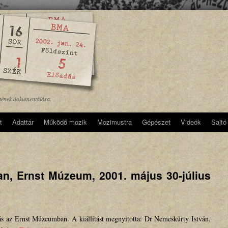
etének dokumentálása.
t
Adattár
Működő mozik
Mozimustra
Gépészet
Videók
Sajtó
n, Ernst Múzeum, 2001. május 30-július
s az Ernst Múzeumban. A kiállítást megnyitotta: Dr Nemeskürty István.