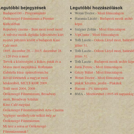
Legutóbbi bejegyzések
Legutóbbi hozzászólások
Budapest100 – Programajánló
Wotan Doctor
-
Mozi filmszalagon
Örökmozgó Filmmúzeum a Premier
Haramia László
-
Budapesti mozik archív
Kultcaféban
képei
Repertory cinema – Bem mozi ismét mozi!
Szégner Zoltán
-
Mozi filmszalagon
A művész mozik digitális fejlesztésére kiírt
VipCenter
-
Mozi filmszalagon
nyertes pályázói között a budapesti Kino
Toth Laszlo
-
Odeon Lloyd mozi, határidő
Cafe mozi
július 31.
1895. december 28. – 2015. december 28.
Toth Laszlo
-
Odeon Lloyd mozi, határidő
– 120 éves a mozi
július 31.
Tervek a közösségért: a Rákos-patak és a
Toth Laszlo
-
Budapesti mozik archív kép
Maros mozi megújítása- Rothmann
Jurás Ferenc
-
Mozi filmszalagon
Gabriella írása- epiteszforum.hu
Géczy Bálint
-
Mozi filmszalagon
Rövid történetek a magyar mozi
Wotan Doctor
-
Mozi filmszalagon
hőskorából, MÚLT-KOR 2009
plakát_készítés_profin
-
Plakátok
Toldi mozi 2004, 2008
Hassan
-
1% támogatás
Örökmozgó Filmmúzeum, Broadway
BMA
-
Mozitörténet (1895-től napjainkig
mozi, Broadway Színház
Kino Café megújul
Örökmozgó Filmmúzeumból Art+ Cinema
Végleges mozihelyszín nélkül még az
Örökmozgó Filmmúzeum
Mi lesz a sorsa az Örökmozgó
Filmmúzeumnak?