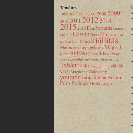
Témáink
2009
2008
1995
2003
2004
2007
2012
2014
2011
2010
2015
bezárás
Bem
2016
Cinema
Corvin
film
Duna
City Alle
Heltai Jenő
kiállítás
Kino
Kalcsú Éva
Május 1.
Maros
mozigépész
mozi
nyitás
Odeon Lloyd
Mátra
Rege
szakdolgozat
Sport
Szovjet filmek mozija
Tabán
Toldi
videók
Uránia
Ugocsa
Vékás Magdolna
Vörösmarty
youtube
zárás
Átrium
Átrium
Film-Színház
Örökmozgó