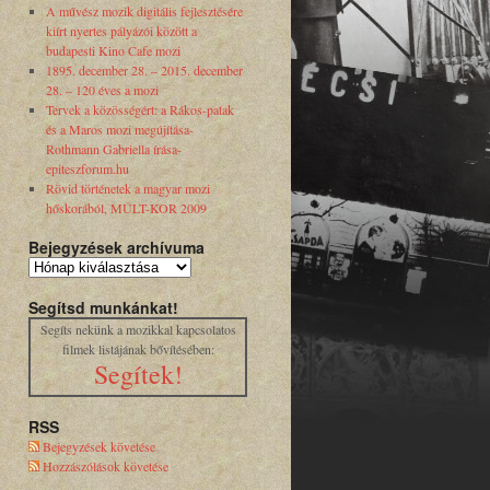
A művész mozik digitális fejlesztésére
kiírt nyertes pályázói között a
budapesti Kino Cafe mozi
1895. december 28. – 2015. december
28. – 120 éves a mozi
Tervek a közösségért: a Rákos-patak
és a Maros mozi megújítása-
Rothmann Gabriella írása-
epiteszforum.hu
Rövid történetek a magyar mozi
hőskorából, MÚLT-KOR 2009
Bejegyzések archívuma
Segítsd munkánkat!
Segíts nekünk a mozikkal kapcsolatos
filmek listájának bővítésében:
Segítek!
RSS
Bejegyzések követése
Hozzászólások követése