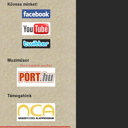
Kövess minket!
Moziműsor
Hová menjünk moziba?
Támogatónk