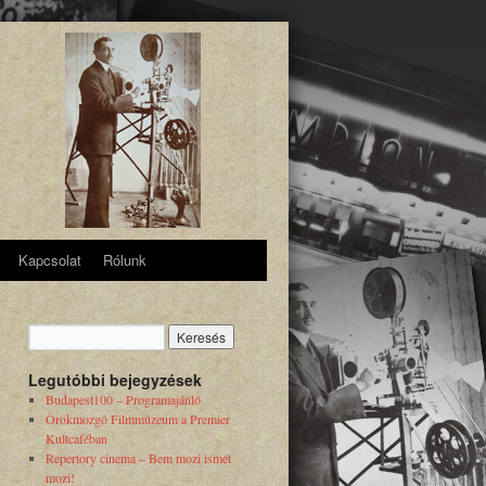
Kapcsolat
Rólunk
Legutóbbi bejegyzések
Budapest100 – Programajánló
Örökmozgó Filmmúzeum a Premier
Kultcaféban
Repertory cinema – Bem mozi ismét
mozi!