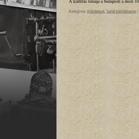
A kiállítás témája a budapesti a mozi 1
Kategória:
Kiállítások
,
Saját kiállításaink
|