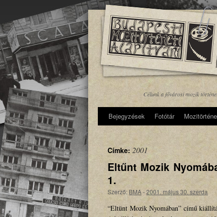
Célunk a fővárosi mozik történ
Bejegyzések
Fotótár
Mozitörténe
2001
Címke:
Eltűnt Mozik Nyomába
1.
Szerző:
BMA
-
2001. május 30. szerda
“Eltünt Mozik Nyomában” című kiállítá