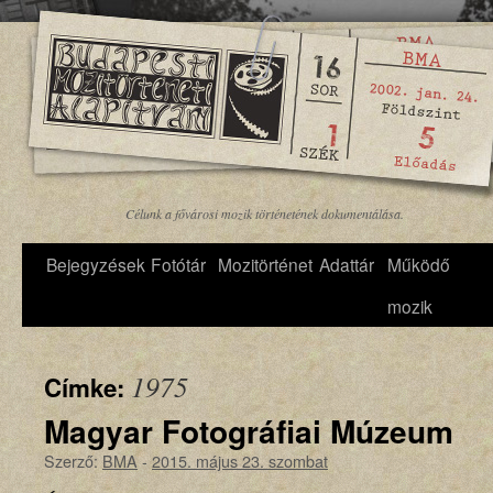
Célunk a fővárosi mozik történetének dokumentálása.
Bejegyzések
Fotótár
Mozitörténet
Adattár
Működő
mozik
1975
Címke:
Magyar Fotográfiai Múzeum
Szerző:
BMA
-
2015. május 23. szombat