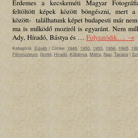
Érdemes a kecskeméti Magyar Fotográf
feltöltött képek között böngészni, mert 
között- találhatunk képet budapesti már ne
ma is működő moziról is egyaránt. Nem műk
Ady, Híradó, Bástya és …
Folytatódik….
→
Kategória:
Egyéb
|
Címke:
1948
,
1950
,
1953
,
1956
,
1965
,
19
Filmmúzeum
,
Gorkij
,
Híradó
,
Kőbánya
,
Mátra
,
Nap
,
Tanács
|
Sz