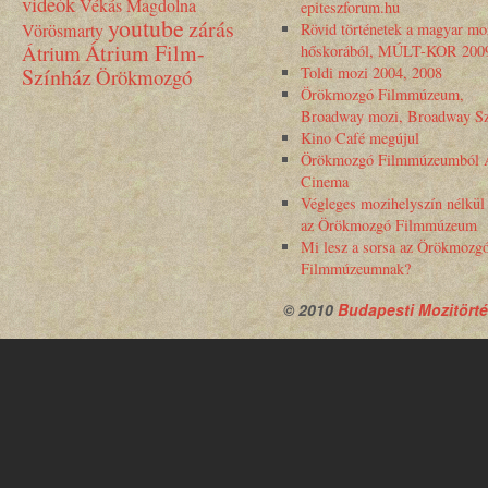
videók
Vékás Magdolna
epiteszforum.hu
youtube
zárás
Vörösmarty
Rövid történetek a magyar mo
Átrium Film-
Átrium
hőskorából, MÚLT-KOR 200
Színház
Toldi mozi 2004, 2008
Örökmozgó
Örökmozgó Filmmúzeum,
Broadway mozi, Broadway Sz
Kino Café megújul
Örökmozgó Filmmúzeumból 
Cinema
Végleges mozihelyszín nélkül
az Örökmozgó Filmmúzeum
Mi lesz a sorsa az Örökmozg
Filmmúzeumnak?
© 2010
Budapesti Mozitörté