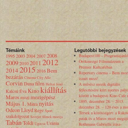
Témáink
Legutóbbi bejegyzések
2008
1995
2003
2004
2007
Budapest100 – Programajánló
2012
2009
Örökmozgó Filmmúzeum a
2011
2010
2015
Premier Kultcaféban
2014
Bem
2016
Repertory cinema – Bem moz
bezárás
Cinema City Alle
ismét mozi!
Corvin
film
Duna
Heltai Jenő
A művész mozik digitális
kiállítás
Kino
fejlesztésére kiírt nyertes pály
Kalcsú Éva
között a budapesti Kino Cafe
Maros
mozigépész
mozi
1895. december 28. – 2015.
nyitás
Május 1.
Mátra
december 28. – 120 éves a mo
Odeon Lloyd
Rege
Sport
Tervek a közösségért: a Rákos
szakdolgozat
Szovjet filmek mozija
patak és a Maros mozi megújí
Tabán
Toldi
Uránia
Ugocsa
Rothmann Gabriella írása-