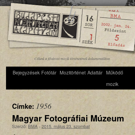
Célunk a fővárosi mozik történetének dokumentálása.
Bejegyzések
Fotótár
Mozitörténet
Adattár
Működő
mozik
1956
Címke:
Magyar Fotográfiai Múzeum
Szerző:
BMA
-
2015. május 23. szombat