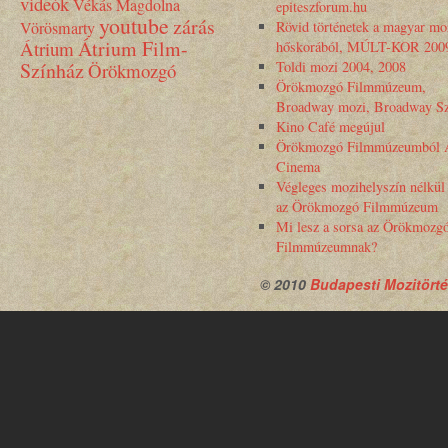
videók
Vékás Magdolna
epiteszforum.hu
youtube
zárás
Vörösmarty
Rövid történetek a magyar mo
Átrium Film-
Átrium
hőskorából, MÚLT-KOR 200
Színház
Toldi mozi 2004, 2008
Örökmozgó
Örökmozgó Filmmúzeum,
Broadway mozi, Broadway Sz
Kino Café megújul
Örökmozgó Filmmúzeumból 
Cinema
Végleges mozihelyszín nélkül
az Örökmozgó Filmmúzeum
Mi lesz a sorsa az Örökmozg
Filmmúzeumnak?
© 2010
Budapesti Mozitörté