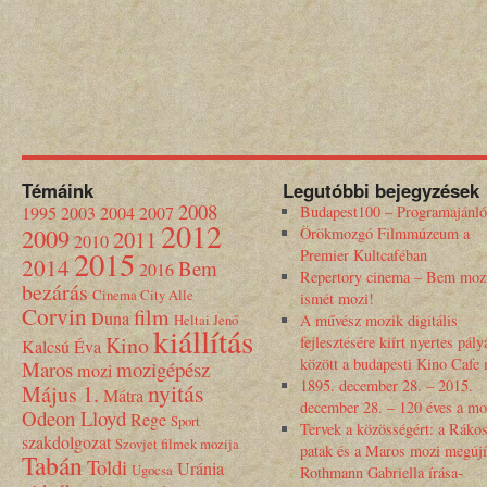
Témáink
Legutóbbi bejegyzések
2008
1995
2003
2004
2007
Budapest100 – Programajánló
2012
2009
Örökmozgó Filmmúzeum a
2011
2010
2015
Premier Kultcaféban
2014
Bem
2016
Repertory cinema – Bem moz
bezárás
Cinema City Alle
ismét mozi!
Corvin
film
Duna
Heltai Jenő
A művész mozik digitális
kiállítás
Kino
fejlesztésére kiírt nyertes pály
Kalcsú Éva
között a budapesti Kino Cafe
Maros
mozigépész
mozi
1895. december 28. – 2015.
nyitás
Május 1.
Mátra
december 28. – 120 éves a mo
Odeon Lloyd
Rege
Sport
Tervek a közösségért: a Rákos
szakdolgozat
Szovjet filmek mozija
patak és a Maros mozi megújí
Tabán
Toldi
Uránia
Ugocsa
Rothmann Gabriella írása-