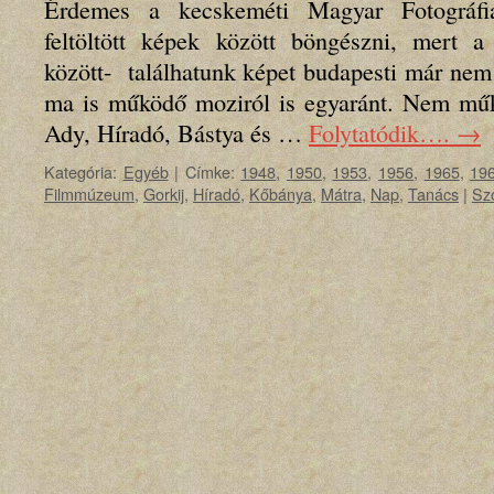
Érdemes a kecskeméti Magyar Fotográf
feltöltött képek között böngészni, mert 
között- találhatunk képet budapesti már ne
ma is működő moziról is egyaránt. Nem műk
Ady, Híradó, Bástya és …
Folytatódik….
→
Kategória:
Egyéb
|
Címke:
1948
,
1950
,
1953
,
1956
,
1965
,
19
Filmmúzeum
,
Gorkij
,
Híradó
,
Kőbánya
,
Mátra
,
Nap
,
Tanács
|
Sz