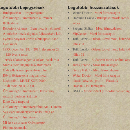
Legutóbbi bejegyzések
Legutóbbi hozzászólások
Budapest100 – Programajánló
Wotan Doctor
-
Mozi filmszalagon
Örökmozgó Filmmúzeum a Premier
Haramia László
-
Budapesti mozik archív
Kultcaféban
képei
Repertory cinema – Bem mozi ismét mozi!
Szégner Zoltán
-
Mozi filmszalagon
A művész mozik digitális fejlesztésére kiírt
VipCenter
-
Mozi filmszalagon
nyertes pályázói között a budapesti Kino
Toth Laszlo
-
Odeon Lloyd mozi, határidő
Cafe mozi
július 31.
1895. december 28. – 2015. december 28.
Toth Laszlo
-
Odeon Lloyd mozi, határidő
– 120 éves a mozi
július 31.
Tervek a közösségért: a Rákos-patak és a
Toth Laszlo
-
Budapesti mozik archív kép
Maros mozi megújítása- Rothmann
Jurás Ferenc
-
Mozi filmszalagon
Gabriella írása- epiteszforum.hu
Géczy Bálint
-
Mozi filmszalagon
Rövid történetek a magyar mozi
Wotan Doctor
-
Mozi filmszalagon
hőskorából, MÚLT-KOR 2009
plakát_készítés_profin
-
Plakátok
Toldi mozi 2004, 2008
Hassan
-
1% támogatás
Örökmozgó Filmmúzeum, Broadway
BMA
-
Mozitörténet (1895-től napjainkig
mozi, Broadway Színház
Kino Café megújul
Örökmozgó Filmmúzeumból Art+ Cinema
Végleges mozihelyszín nélkül még az
Örökmozgó Filmmúzeum
Mi lesz a sorsa az Örökmozgó
Filmmúzeumnak?