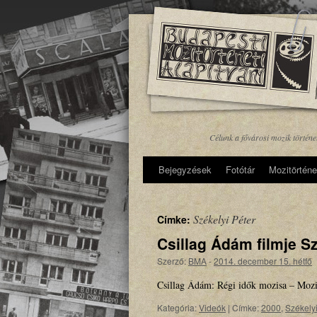
Célunk a fővárosi mozik történ
Bejegyzések
Fotótár
Mozitörténe
Székelyi Péter
Címke:
Csillag Ádám filmje Sz
Szerző:
BMA
-
2014. december 15. hétfő
Csillag Ádám: Régi idők mozisa – Mozi
Kategória:
Videók
|
Címke:
2000
,
Székelyi