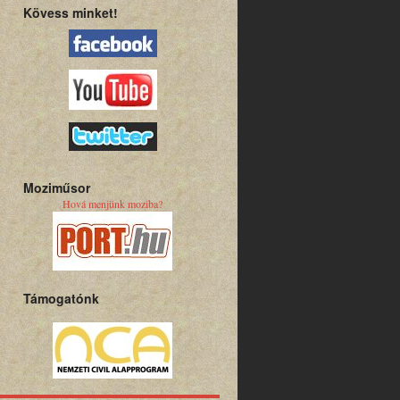
Kövess minket!
Moziműsor
Hová menjünk moziba?
Támogatónk