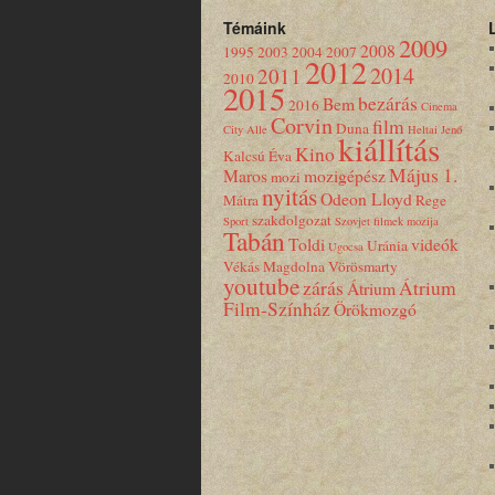
Témáink
2009
2008
1995
2003
2004
2007
2012
2014
2011
2010
2015
bezárás
Bem
2016
Cinema
Corvin
film
Duna
City Alle
Heltai Jenő
kiállítás
Kino
Kalcsú Éva
Május 1.
Maros
mozigépész
mozi
nyitás
Odeon Lloyd
Mátra
Rege
szakdolgozat
Sport
Szovjet filmek mozija
Tabán
Toldi
videók
Uránia
Ugocsa
Vékás Magdolna
Vörösmarty
youtube
zárás
Átrium
Átrium
Film-Színház
Örökmozgó