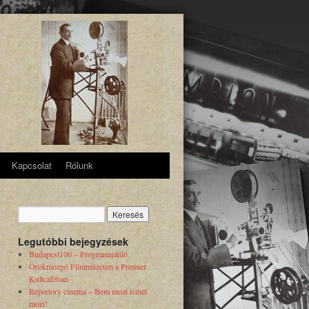
Kapcsolat
Rólunk
Legutóbbi bejegyzések
Budapest100 – Programajánló
Örökmozgó Filmmúzeum a Premier
Kultcaféban
Repertory cinema – Bem mozi ismét
mozi!