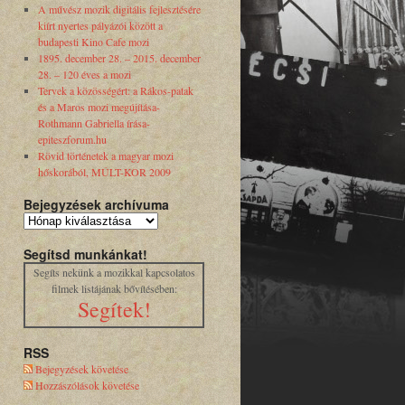
A művész mozik digitális fejlesztésére
kiírt nyertes pályázói között a
budapesti Kino Cafe mozi
1895. december 28. – 2015. december
28. – 120 éves a mozi
Tervek a közösségért: a Rákos-patak
és a Maros mozi megújítása-
Rothmann Gabriella írása-
epiteszforum.hu
Rövid történetek a magyar mozi
hőskorából, MÚLT-KOR 2009
Bejegyzések archívuma
Segítsd munkánkat!
Segíts nekünk a mozikkal kapcsolatos
filmek listájának bővítésében:
Segítek!
RSS
Bejegyzések követése
Hozzászólások követése