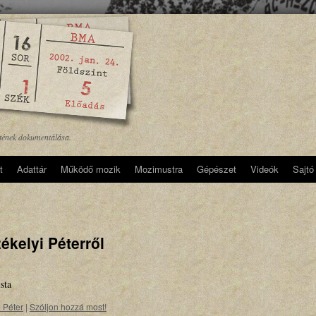
etének dokumentálása.
t
Adattár
Működő mozik
Mozimustra
Gépészet
Videók
Sajtó
ékelyi Péterről
sta
 Péter
|
Szóljon hozzá most!