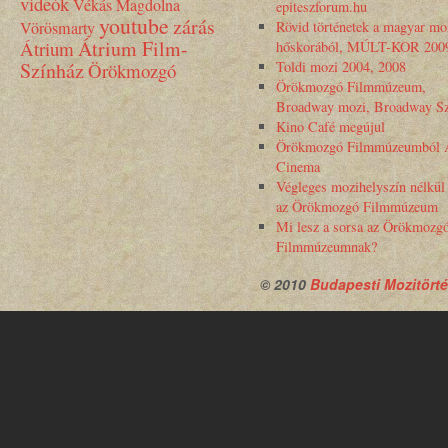
videók
Vékás Magdolna
epiteszforum.hu
youtube
zárás
Vörösmarty
Rövid történetek a magyar mo
Átrium Film-
Átrium
hőskorából, MÚLT-KOR 200
Színház
Toldi mozi 2004, 2008
Örökmozgó
Örökmozgó Filmmúzeum,
Broadway mozi, Broadway Sz
Kino Café megújul
Örökmozgó Filmmúzeumból 
Cinema
Végleges mozihelyszín nélkül
az Örökmozgó Filmmúzeum
Mi lesz a sorsa az Örökmozg
Filmmúzeumnak?
© 2010
Budapesti Mozitörté