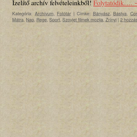
Ízelítő archív felvételeinkből!
Folytatódik….
Kategória:
Archívum
,
Fotótár
|
Címke:
Bányász
,
Bástya
,
Cor
Mátra
,
Nap
,
Rege
,
Sport
,
Szovjet filmek mozija
,
Zrínyi
|
2 hozzá