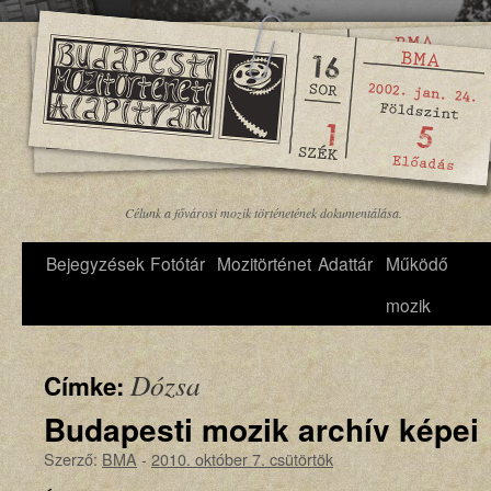
Célunk a fővárosi mozik történetének dokumentálása.
Bejegyzések
Fotótár
Mozitörténet
Adattár
Működő
mozik
Dózsa
Címke:
Budapesti mozik archív képei
Szerző:
BMA
-
2010. október 7. csütörtök