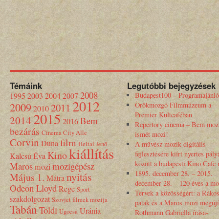
Témáink
Legutóbbi bejegyzések
2008
1995
2003
2004
2007
Budapest100 – Programajánló
2012
2009
Örökmozgó Filmmúzeum a
2011
2010
2015
Premier Kultcaféban
2014
Bem
2016
Repertory cinema – Bem moz
bezárás
Cinema City Alle
ismét mozi!
Corvin
film
Duna
Heltai Jenő
A művész mozik digitális
kiállítás
Kino
fejlesztésére kiírt nyertes pály
Kalcsú Éva
között a budapesti Kino Cafe
Maros
mozigépész
mozi
1895. december 28. – 2015.
nyitás
Május 1.
Mátra
december 28. – 120 éves a mo
Odeon Lloyd
Rege
Sport
Tervek a közösségért: a Rákos
szakdolgozat
Szovjet filmek mozija
patak és a Maros mozi megújí
Tabán
Toldi
Uránia
Ugocsa
Rothmann Gabriella írása-