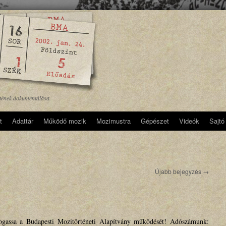
etének dokumentálása.
t
Adattár
Működő mozik
Mozimustra
Gépészet
Videók
Sajtó
Újabb bejegyzés
→
gassa a Budapesti Mozitörténeti Alapítvány működését! Adószámunk: