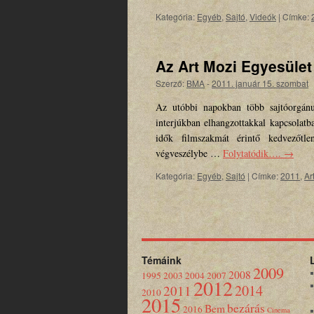
Kategória:
Egyéb
,
Sajtó
,
Videók
|
Címke:
Az Art Mozi Egyesület 
Szerző:
BMA
-
2011. január 15. szombat
Az utóbbi napokban több sajtóorgánu
interjúkban elhangzottakkal kapcsolatb
idők filmszakmát érintő kedvezőtle
végveszélybe …
Folytatódik….
→
Kategória:
Egyéb
,
Sajtó
|
Címke:
2011
,
Ar
Témáink
2009
2008
1995
2003
2004
2007
2012
2014
2011
2010
2015
bezárás
Bem
2016
Cinema