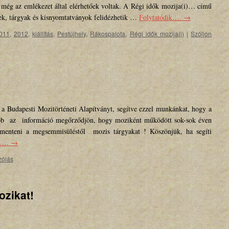
 még az emlékezet által elérhetőek voltak. A Régi idők mozija(i)… című
pek, tárgyak és kisnyomtatványok felidézhetik …
Folytatódik….
→
011
,
2012
,
kiállítás
,
Pestújhely
,
Rákospalota
,
Régi idők mozija(i)
|
Szóljon
a Budapesti Mozitörténeti Alapítványt, segítve ezzel munkánkat, hogy a
ább az információ megőrződjön, hogy moziként működött sok-sok éven
gmenteni a megsemmisüléstől mozis tárgyakat ! Köszönjük, ha segíti
ik….
→
zólás
ozikat!