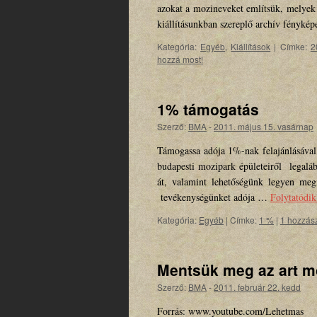
azokat a mozineveket említsük, melyek
kiállításunkban szereplő archív fényké
Kategória:
Egyéb
,
Kiállítások
|
Címke:
2
hozzá most!
1% támogatás
Szerző:
BMA
-
2011. május 15. vasárnap
Támogassa adója 1%-nak felajánlásával 
budapesti mozipark épületeiről legal
át, valamint lehetőségünk legyen me
tevékenységünket adója …
Folytatód
Kategória:
Egyéb
|
Címke:
1 %
|
1 hozzás
Mentsük meg az art m
Szerző:
BMA
-
2011. február 22. kedd
Forrás: www.youtube.com/Lehetmas