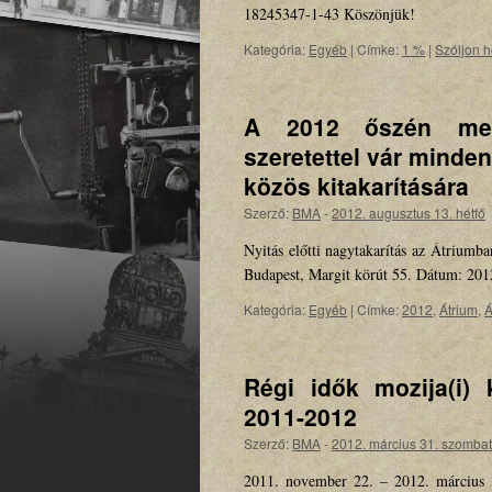
18245347-1-43 Köszönjük!
Kategória:
Egyéb
|
Címke:
1 %
|
Szóljon h
A 2012 őszén megn
szeretettel vár minden
közös kitakarítására
Szerző:
BMA
-
2012. augusztus 13. hétfő
Nyitás előtti nagytakarítás az Átrium
Budapest, Margit körút 55. Dátum: 201
Kategória:
Egyéb
|
Címke:
2012
,
Átrium
,
Á
Régi idők mozija(i) 
2011-2012
Szerző:
BMA
-
2012. március 31. szombat
2011. november 22. – 2012. március 3