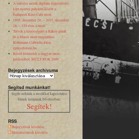
A művész mozik digitális fejlesztésére
kiírt nyertes pályázói között a
budapesti Kino Cafe mozi
1895. december 28. – 2015. december
28. – 120 éves a mozi
Tervek a közösségért: a Rákos-patak
és a Maros mozi megújítása-
Rothmann Gabriella írása-
epiteszforum.hu
Rövid történetek a magyar mozi
hőskorából, MÚLT-KOR 2009
Bejegyzések archívuma
Segítsd munkánkat!
Segíts nekünk a mozikkal kapcsolatos
filmek listájának bővítésében:
Segítek!
RSS
Bejegyzések követése
Hozzászólások követése