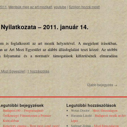
2011
,
Mentsük meg az art mozikat!
,
youtube
|
Szóljon hozzá most!
Nyilatkozata – 2011. január 14.
m is foglalkozott az art mozik helyzetével. A megjelent írásokban,
an az Art Mozi Egyesület az alábbi állásfoglalást teszi közzé: Az utóbbi
n folyamatai és a normatív támogatások kifizetésének elmaradása
t Mozi Egyesület
|
1 hozzászólás
Újabb bejegyzés
→
Legutóbbi bejegyzések
Legutóbbi hozzászólások
Budapest100 – Programajánló
Wotan Doctor
-
Mozi filmszalagon
Örökmozgó Filmmúzeum a Premier
Haramia László
-
Budapesti mozik archív
Kultcaféban
képei
Repertory cinema – Bem mozi ismét mozi!
Szégner Zoltán
-
Mozi filmszalagon