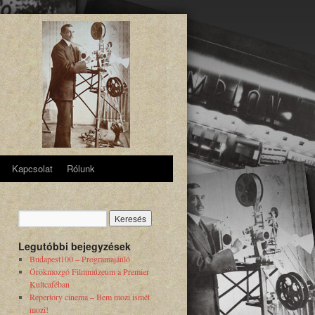
Kapcsolat
Rólunk
Legutóbbi bejegyzések
Budapest100 – Programajánló
Örökmozgó Filmmúzeum a Premier
Kultcaféban
Repertory cinema – Bem mozi ismét
mozi!