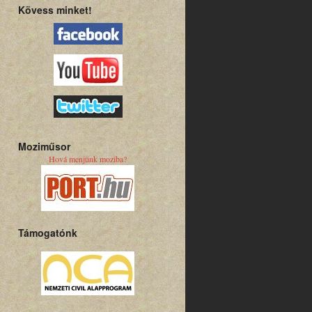
Kövess minket!
Moziműsor
Hová menjünk moziba?
Támogatónk