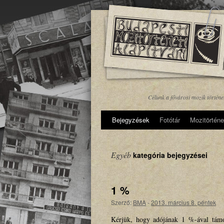
Célunk a fővárosi mozik történ
Bejegyzések
Fotótár
Mozitörténe
Egyéb
kategória bejegyzései
1 %
Szerző:
BMA
-
2013. március 8. péntek
Kérjük, hogy adójának 1 %-ával támo