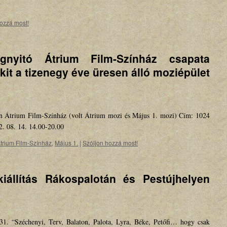
ozzá most!
yitó Átrium Film-Színház csapata
kit a tizenegy éve üresen álló moziépület
ban Átrium Film-Színház (volt Átrium mozi és Május 1. mozi) Cím: 1024
2. 08. 14. 14.00-20.00
trium Film-Színház
,
Május 1.
|
Szóljon hozzá most!
kiállítás Rákospalotán és Pestújhelyen
1. “Széchenyi, Terv, Balaton, Palota, Lyra, Béke, Petőfi… hogy csak