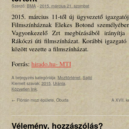
Szerző:
BMA
-
2015. március 21. szombat
2015. március 11-től új ügyvezető igazgató
Filmszínháznak Elekes Botond személyébe
Vagyonkezelő Zrt megbízásából irányítja 
Rákóczi úti filmszínházat. Korábbi igazgat
között vezette a filmszínházat.
Forrás:
hirado.hu- MTI
A bejegyzés kategóriája:
Mozitörténet
,
Sajtó
Kiemelt szavak:
2015
,
Uránia
.
Közvetlen link
.
←
Flórián mozi épülete, Óbuda
A XVII. k
Vélemény, hozzászólás?