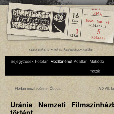
Célunk a fővárosi mozik történetének dokumentálása.
Bejegyzések
Fotótár
Mozitörténet
Adattár
Működő
mozik
←
Flórián mozi épülete, Óbuda
A XVII. k
Uránia Nemzeti Filmszínház
történt