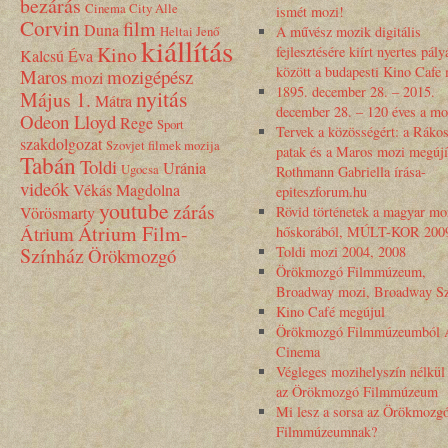
bezárás
Cinema City Alle
ismét mozi!
Corvin
film
Duna
Heltai Jenő
A művész mozik digitális
kiállítás
Kino
fejlesztésére kiírt nyertes pály
Kalcsú Éva
között a budapesti Kino Cafe
Maros
mozigépész
mozi
1895. december 28. – 2015.
nyitás
Május 1.
Mátra
december 28. – 120 éves a mo
Odeon Lloyd
Rege
Sport
Tervek a közösségért: a Rákos
szakdolgozat
Szovjet filmek mozija
patak és a Maros mozi megújí
Tabán
Toldi
Uránia
Ugocsa
Rothmann Gabriella írása-
videók
Vékás Magdolna
epiteszforum.hu
youtube
zárás
Vörösmarty
Rövid történetek a magyar mo
Átrium Film-
Átrium
hőskorából, MÚLT-KOR 200
Színház
Toldi mozi 2004, 2008
Örökmozgó
Örökmozgó Filmmúzeum,
Broadway mozi, Broadway Sz
Kino Café megújul
Örökmozgó Filmmúzeumból 
Cinema
Végleges mozihelyszín nélkül
az Örökmozgó Filmmúzeum
Mi lesz a sorsa az Örökmozg
Filmmúzeumnak?