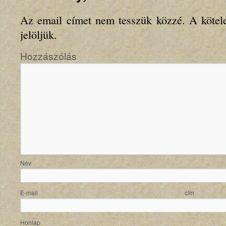
Az email címet nem tesszük közzé.
A kötel
jelöljük.
Hozzászólás
N
E-mail
Honlap