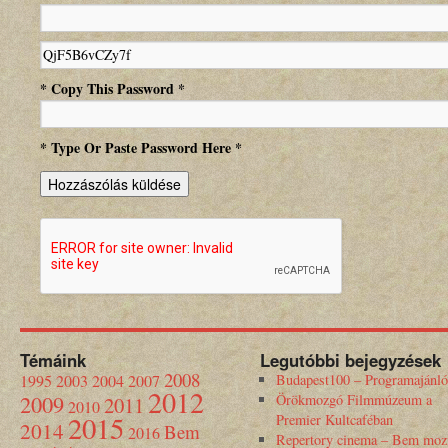
* Copy This Password *
* Type Or Paste Password Here *
Témáink
Legutóbbi bejegyzések
2008
1995
2003
2004
2007
Budapest100 – Programajánló
2012
2009
Örökmozgó Filmmúzeum a
2011
2010
2015
Premier Kultcaféban
2014
Bem
2016
Repertory cinema – Bem moz