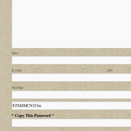
N
E-mail
Honlap
* Copy This Password *