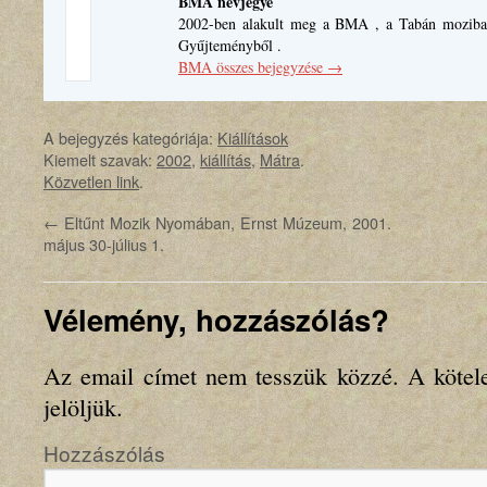
BMA névjegye
2002-ben alakult meg a BMA , a Tabán moziban
Gyűjteményből .
BMA összes bejegyzése
→
A bejegyzés kategóriája:
Kiállítások
Kiemelt szavak:
2002
,
kiállítás
,
Mátra
.
Közvetlen link
.
←
Eltűnt Mozik Nyomában, Ernst Múzeum, 2001.
május 30-július 1.
Vélemény, hozzászólás?
Az email címet nem tesszük közzé.
A kötel
jelöljük.
Hozzászólás