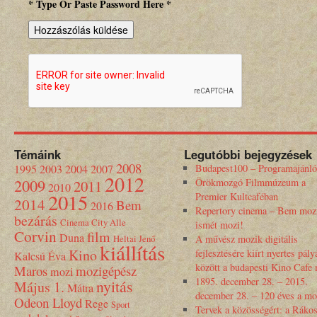
* Type Or Paste Password Here *
Témáink
Legutóbbi bejegyzések
2008
1995
2003
2004
2007
Budapest100 – Programajánló
2012
2009
Örökmozgó Filmmúzeum a
2011
2010
2015
Premier Kultcaféban
2014
Bem
2016
Repertory cinema – Bem moz
bezárás
Cinema City Alle
ismét mozi!
Corvin
film
Duna
Heltai Jenő
A művész mozik digitális
kiállítás
Kino
fejlesztésére kiírt nyertes pály
Kalcsú Éva
között a budapesti Kino Cafe
Maros
mozigépész
mozi
1895. december 28. – 2015.
nyitás
Május 1.
Mátra
december 28. – 120 éves a mo
Odeon Lloyd
Rege
Sport
Tervek a közösségért: a Rákos