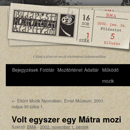
Célunk a fővárosi mozik történetének dokumentálása.
Bejegyzések
Fotótár
Mozitörténet
Adattár
Működő
mozik
←
Eltűnt Mozik Nyomában, Ernst Múzeum, 2001.
május 30-július 1.
Volt egyszer egy Mátra mozi
Szerző:
BMA
-
2002. november 1. péntek