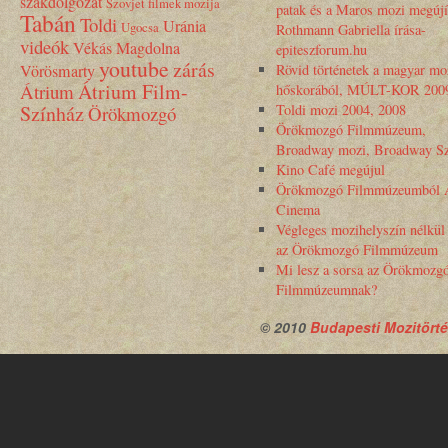
szakdolgozat
Szovjet filmek mozija
patak és a Maros mozi megújí
Tabán
Toldi
Uránia
Ugocsa
Rothmann Gabriella írása-
videók
Vékás Magdolna
epiteszforum.hu
youtube
zárás
Vörösmarty
Rövid történetek a magyar mo
Átrium Film-
Átrium
hőskorából, MÚLT-KOR 200
Színház
Toldi mozi 2004, 2008
Örökmozgó
Örökmozgó Filmmúzeum,
Broadway mozi, Broadway Sz
Kino Café megújul
Örökmozgó Filmmúzeumból 
Cinema
Végleges mozihelyszín nélkül
az Örökmozgó Filmmúzeum
Mi lesz a sorsa az Örökmozg
Filmmúzeumnak?
© 2010
Budapesti Mozitörté