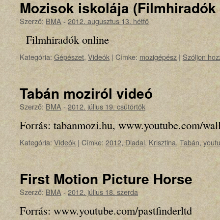
Mozisok iskolája (Filmhiradók 
Szerző:
BMA
-
2012. augusztus 13. hétfő
Filmhiradók online
Kategória:
Gépészet
,
Videók
|
Címke:
mozigépész
|
Szóljon hoz
Tabán moziról videó
Szerző:
BMA
-
2012. július 19. csütörtök
Forrás: tabanmozi.hu, www.youtube.com/wal
Kategória:
Videók
|
Címke:
2012
,
Diadal
,
Krisztina
,
Tabán
,
yout
First Motion Picture Horse
Szerző:
BMA
-
2012. július 18. szerda
Forrás: www.youtube.com/pastfinderltd