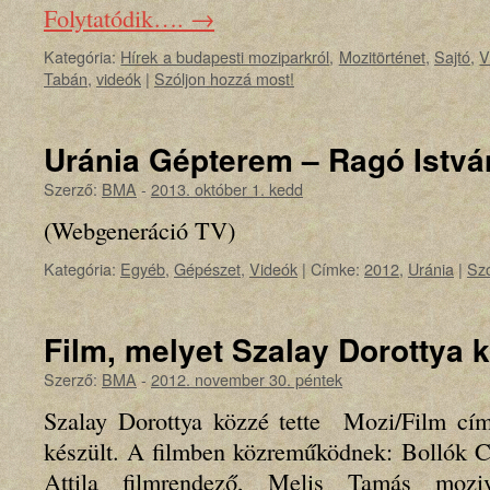
Folytatódik….
→
Kategória:
Hírek a budapesti moziparkról
,
Mozitörténet
,
Sajtó
,
V
Tabán
,
videók
|
Szóljon hozzá most!
Uránia Gépterem – Ragó Istvá
Szerző:
BMA
-
2013. október 1. kedd
(Webgeneráció TV)
Kategória:
Egyéb
,
Gépészet
,
Videók
|
Címke:
2012
,
Uránia
|
Szó
Film, melyet Szalay Dorottya k
Szerző:
BMA
-
2012. november 30. péntek
Szalay Dorottya közzé tette Mozi/Film cím
készült. A filmben közreműködnek: Bollók C
Attila filmrendező, Melis Tamás mozi