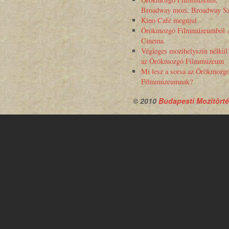
Broadway mozi, Broadway Sz
Kino Café megújul
Örökmozgó Filmmúzeumból 
Cinema
Végleges mozihelyszín nélkül
az Örökmozgó Filmmúzeum
Mi lesz a sorsa az Örökmozg
Filmmúzeumnak?
© 2010
Budapesti Mozitörté