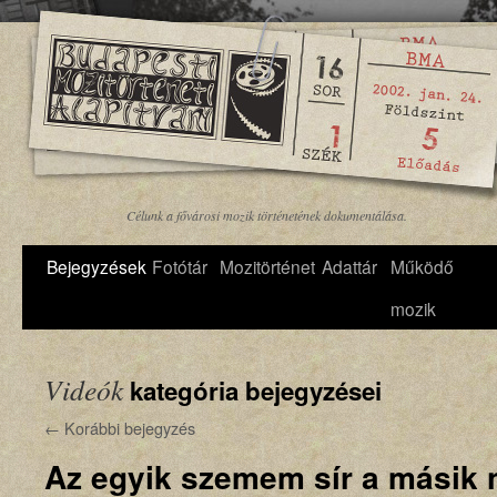
Célunk a fővárosi mozik történetének dokumentálása.
Bejegyzések
Fotótár
Mozitörténet
Adattár
Működő
mozik
Videók
kategória bejegyzései
←
Korábbi bejegyzés
Az egyik szemem sír a másik