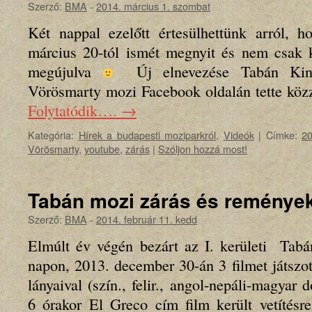
Szerző:
BMA
-
2014. március 1. szombat
Két nappal ezelőtt értesülhettünk arról,
március 20-tól ismét megnyit és nem csak k
megújulva
Új elnevezése Tabán Kino
Vörösmarty mozi Facebook oldalán tette köz
Folytatódik….
→
Kategória:
Hírek a budapesti moziparkról
,
Videók
|
Címke:
2
Vörösmarty
,
youtube
,
zárás
|
Szóljon hozzá most!
Tabán mozi zárás és reménye
Szerző:
BMA
-
2014. február 11. kedd
Elmúlt év végén bezárt az I. kerületi Tabán
napon, 2013. december 30-án 3 filmet játszo
lányaival (szín., felir., angol-nepáli-magyar
6 órakor El Greco cím film került vetítésr