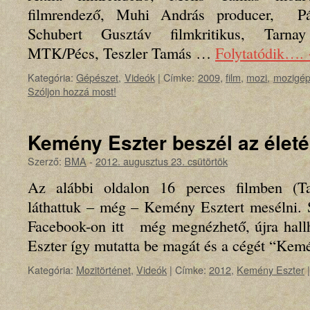
filmrendező, Muhi András producer, Pál
Schubert Gusztáv filmkritikus, Tarna
MTK/Pécs, Teszler Tamás …
Folytatódik….
Kategória:
Gépészet
,
Videók
|
Címke:
2009
,
film
,
mozi
,
mozigép
Szóljon hozzá most!
Kemény Eszter beszél az életé
Szerző:
BMA
-
2012. augusztus 23. csütörtök
Az alábbi oldalon 16 perces filmben (T
láthattuk – még – Kemény Esztert mesélni. 
Facebook-on itt még megnézhető, újra hallhat
Eszter így mutatta be magát és a cégét “K
Kategória:
Mozitörténet
,
Videók
|
Címke:
2012
,
Kemény Eszter
|