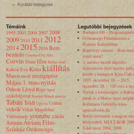
←
Korábbi bejegyzés
Témáink
Legutóbbi bejegyzések
2008
1995
2003
2004
2007
Budapest100 – Programajánló
2012
2009
Örökmozgó Filmmúzeum a
2011
2010
2015
Premier Kultcaféban
2014
Bem
2016
Repertory cinema – Bem moz
bezárás
Cinema City Alle
ismét mozi!
Corvin
film
Duna
Heltai Jenő
A művész mozik digitális
kiállítás
Kino
fejlesztésére kiírt nyertes pály
Kalcsú Éva
között a budapesti Kino Cafe
Maros
mozigépész
mozi
1895. december 28. – 2015.
nyitás
Május 1.
Mátra
december 28. – 120 éves a mo
Odeon Lloyd
Rege
Sport
Tervek a közösségért: a Rákos
szakdolgozat
Szovjet filmek mozija
patak és a Maros mozi megújí
Tabán
Toldi
Uránia
Ugocsa
Rothmann Gabriella írása-
videók
Vékás Magdolna
epiteszforum.hu
youtube
zárás
Vörösmarty
Rövid történetek a magyar mo
Átrium Film-
Átrium
hőskorából, MÚLT-KOR 200
Színház
Toldi mozi 2004, 2008
Örökmozgó
Örökmozgó Filmmúzeum,