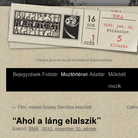
Célunk a fővárosi mozik történetének dokumentálása.
Bejegyzések
Fotótár
Mozitörténet
Adattár
Működő
mozik
←
Film, melyet Szalay Dorottya készített
Callm
“Ahol a láng elalszik”
Szerző:
BMA
-
2012. november 30. péntek