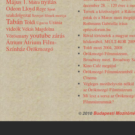
nyitás
Május 1.
Mátra
december 28. – 120 éves a mo
Odeon Lloyd
Rege
Sport
Tervek a közösségért: a Rákos
szakdolgozat
Szovjet filmek mozija
patak és a Maros mozi megújí
Tabán
Toldi
Uránia
Ugocsa
Rothmann Gabriella írása-
videók
Vékás Magdolna
epiteszforum.hu
youtube
zárás
Vörösmarty
Rövid történetek a magyar mo
Átrium Film-
Átrium
hőskorából, MÚLT-KOR 200
Színház
Toldi mozi 2004, 2008
Örökmozgó
Örökmozgó Filmmúzeum,
Broadway mozi, Broadway Sz
Kino Café megújul
Örökmozgó Filmmúzeumból 
Cinema
Végleges mozihelyszín nélkül
az Örökmozgó Filmmúzeum
Mi lesz a sorsa az Örökmozg
Filmmúzeumnak?
© 2010
Budapesti Mozitörté