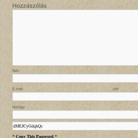
Hozzászólás
N
E-mail
Honlap
* Copy This Password *