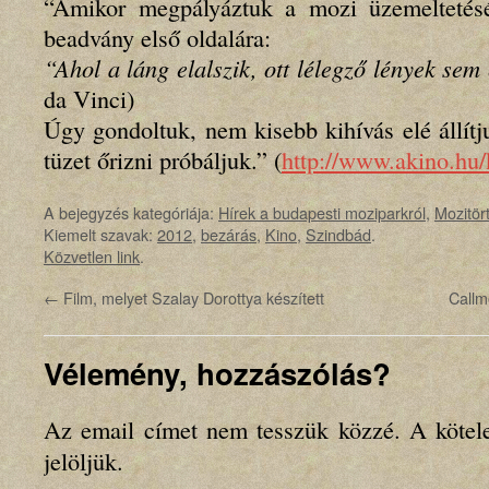
“Amikor megpályáztuk a mozi üzemeltetésé
beadvány első oldalára:
“Ahol a láng elalszik, ott lélegző lények sem
da Vinci)
Úgy gondoltuk, nem kisebb kihívás elé állít
tüzet őrizni próbáljuk.” (
http://www.akino.hu/
A bejegyzés kategóriája:
Hírek a budapesti moziparkról
,
Mozitör
Kiemelt szavak:
2012
,
bezárás
,
Kino
,
Szindbád
.
Közvetlen link
.
←
Film, melyet Szalay Dorottya készített
Callm
Vélemény, hozzászólás?
Az email címet nem tesszük közzé.
A kötel
jelöljük.