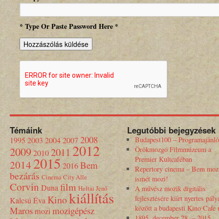
* Type Or Paste Password Here *
Témáink
Legutóbbi bejegyzések
2008
1995
2003
2004
2007
Budapest100 – Programajánló
2012
2009
Örökmozgó Filmmúzeum a
2011
2010
2015
Premier Kultcaféban
2014
Bem
2016
Repertory cinema – Bem moz
bezárás
Cinema City Alle
ismét mozi!
Corvin
film
Duna
Heltai Jenő
A művész mozik digitális
kiállítás
Kino
fejlesztésére kiírt nyertes pály
Kalcsú Éva
között a budapesti Kino Cafe
Maros
mozigépész
mozi
1895. december 28. – 2015.