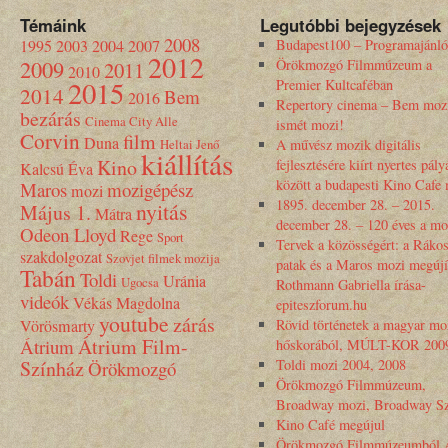
Témáink
Legutóbbi bejegyzések
2008
1995
2003
2004
2007
Budapest100 – Programajánló
2012
2009
Örökmozgó Filmmúzeum a
2011
2010
2015
Premier Kultcaféban
2014
Bem
2016
Repertory cinema – Bem moz
bezárás
Cinema City Alle
ismét mozi!
Corvin
film
Duna
Heltai Jenő
A művész mozik digitális
kiállítás
Kino
fejlesztésére kiírt nyertes pály
Kalcsú Éva
között a budapesti Kino Cafe
Maros
mozigépész
mozi
1895. december 28. – 2015.
nyitás
Május 1.
Mátra
december 28. – 120 éves a mo
Odeon Lloyd
Rege
Sport
Tervek a közösségért: a Rákos
szakdolgozat
Szovjet filmek mozija
patak és a Maros mozi megújí
Tabán
Toldi
Uránia
Ugocsa
Rothmann Gabriella írása-
videók
Vékás Magdolna
epiteszforum.hu
youtube
zárás
Vörösmarty
Rövid történetek a magyar mo
Átrium Film-
Átrium
hőskorából, MÚLT-KOR 200
Színház
Toldi mozi 2004, 2008
Örökmozgó
Örökmozgó Filmmúzeum,
Broadway mozi, Broadway Sz
Kino Café megújul
Örökmozgó Filmmúzeumból 