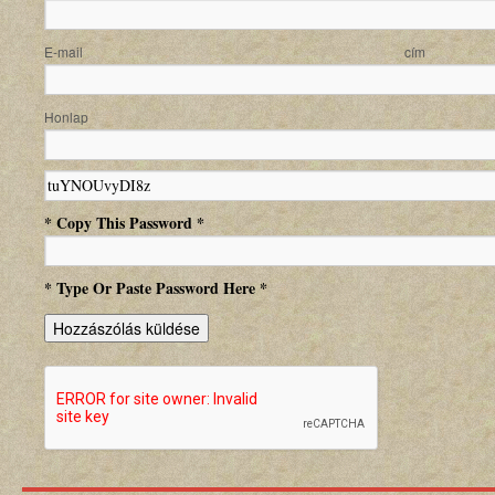
E-mail
Honlap
* Copy This Password *
* Type Or Paste Password Here *