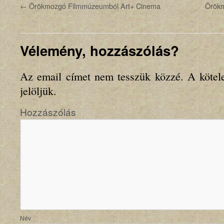
←
Örökmozgó Filmmúzeumból Art+ Cinema
Örökm
Vélemény, hozzászólás?
Az email címet nem tesszük közzé.
A kötel
jelöljük.
Hozzászólás
N