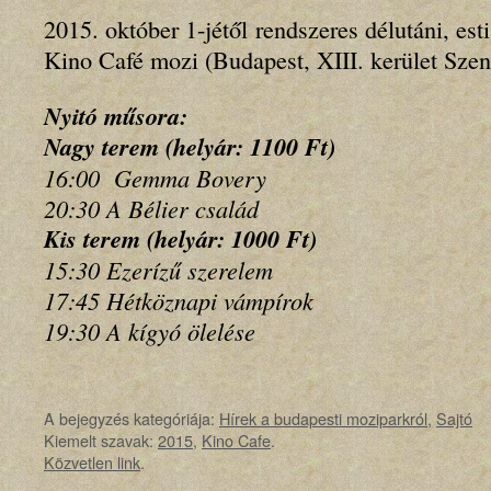
2015. október 1-jétől rendszeres délutáni, esti
Kino Café mozi (Budapest, XIII. kerület Szent
Nyitó műsora:
Nagy terem (helyár: 1100 Ft)
16:00 Gemma Bovery
20:30 A Bélier család
Kis terem (helyár: 1000 Ft)
15:30 Ezerízű szerelem
17:45 Hétköznapi vámpírok
19:30 A kígyó ölelése
A bejegyzés kategóriája:
Hírek a budapesti moziparkról
,
Sajtó
Kiemelt szavak:
2015
,
Kino Cafe
.
Közvetlen link
.