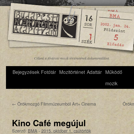
Célunk a fővárosi mozik történetének dokumentálása.
Bejegyzések
Fotótár
Mozitörténet
Adattár
Működő
mozik
←
Örökmozgó Filmmúzeumból Art+ Cinema
Örökm
Kino Café megújul
Szerző:
BMA
-
2015. október 1. csütörtök