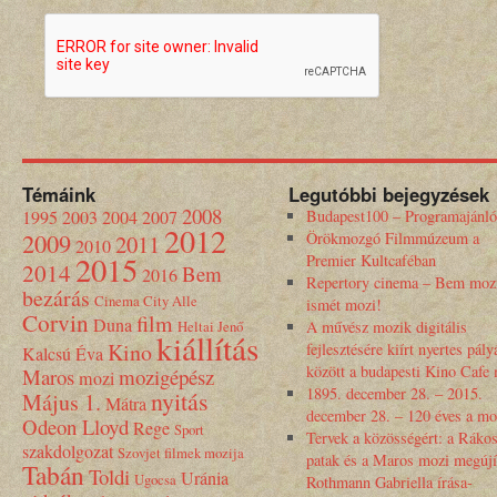
Témáink
Legutóbbi bejegyzések
2008
1995
2003
2004
2007
Budapest100 – Programajánló
2012
2009
Örökmozgó Filmmúzeum a
2011
2010
2015
Premier Kultcaféban
2014
Bem
2016
Repertory cinema – Bem moz
bezárás
Cinema City Alle
ismét mozi!
Corvin
film
Duna
Heltai Jenő
A művész mozik digitális
kiállítás
Kino
fejlesztésére kiírt nyertes pály
Kalcsú Éva
között a budapesti Kino Cafe
Maros
mozigépész
mozi
1895. december 28. – 2015.
nyitás
Május 1.
Mátra
december 28. – 120 éves a mo
Odeon Lloyd
Rege
Sport
Tervek a közösségért: a Rákos
szakdolgozat
Szovjet filmek mozija
patak és a Maros mozi megújí
Tabán
Toldi
Uránia
Ugocsa
Rothmann Gabriella írása-