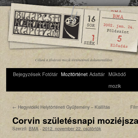
Célunk a fővárosi mozik történetének dokumentálása.
Bejegyzések
Fotótár
Mozitörténet
Adattár
Működő
mozik
←
Hegyvidéki Helytörténeti Gyűjtemény – Kiállítás
Fil
Corvin születésnapi moziéjsz
Szerző:
BMA
-
2012. november 22. csütörtök