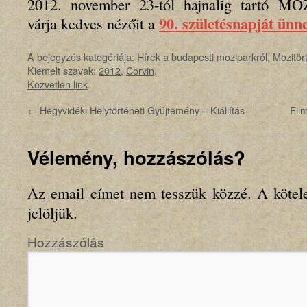
2012. november 23-tól hajnalig tartó 
90. születésnapját ünn
várja kedves nézőit a
A bejegyzés kategóriája:
Hírek a budapesti moziparkról
,
Mozitör
Kiemelt szavak:
2012
,
Corvin
.
Közvetlen link
.
←
Hegyvidéki Helytörténeti Gyűjtemény – Kiállítás
Fil
Vélemény, hozzászólás?
Az email címet nem tesszük közzé.
A kötel
jelöljük.
Hozzászólás