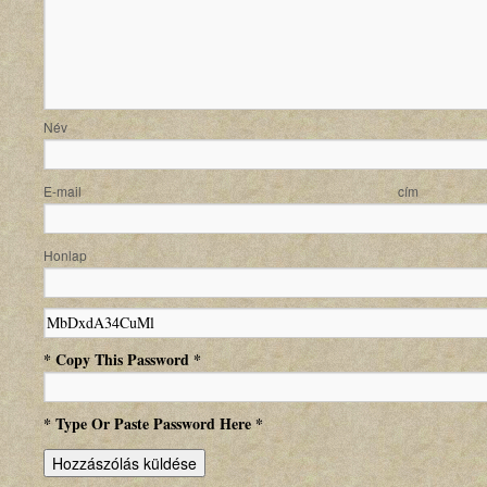
N
E-mail
Honlap
* Copy This Password *
* Type Or Paste Password Here *