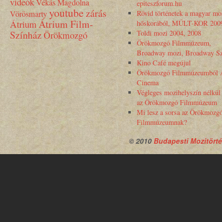
videók
Vékás Magdolna
epiteszforum.hu
youtube
zárás
Vörösmarty
Rövid történetek a magyar mo
Átrium Film-
Átrium
hőskorából, MÚLT-KOR 200
Színház
Toldi mozi 2004, 2008
Örökmozgó
Örökmozgó Filmmúzeum,
Broadway mozi, Broadway Sz
Kino Café megújul
Örökmozgó Filmmúzeumból 
Cinema
Végleges mozihelyszín nélkül
az Örökmozgó Filmmúzeum
Mi lesz a sorsa az Örökmozg
Filmmúzeumnak?
© 2010
Budapesti Mozitörté